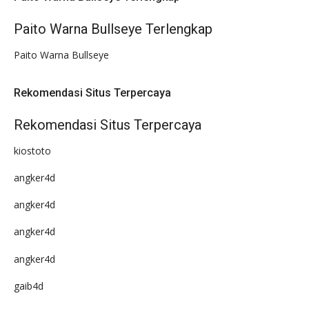
Paito Warna Bullseye Terlengkap
Paito Warna Bullseye
Rekomendasi Situs Terpercaya
Rekomendasi Situs Terpercaya
kiostoto
angker4d
angker4d
angker4d
angker4d
gaib4d