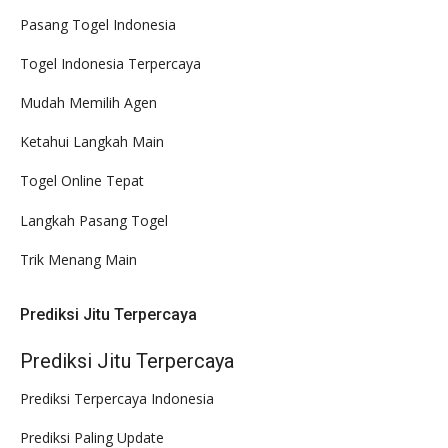
Pasang Togel Indonesia
Togel Indonesia Terpercaya
Mudah Memilih Agen
Ketahui Langkah Main
Togel Online Tepat
Langkah Pasang Togel
Trik Menang Main
Prediksi Jitu Terpercaya
Prediksi Jitu Terpercaya
Prediksi Terpercaya Indonesia
Prediksi Paling Update