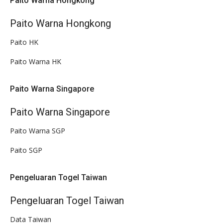
Paito Warna Hongkong
Paito Warna Hongkong
Paito HK
Paito Warna HK
Paito Warna Singapore
Paito Warna Singapore
Paito Warna SGP
Paito SGP
Pengeluaran Togel Taiwan
Pengeluaran Togel Taiwan
Data Taiwan