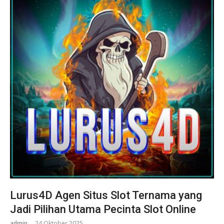
Lurus4D Agen Situs Slot Ternama yang
Jadi Pilihan Utama Pecinta Slot Online
admin
24 Oktober 2025