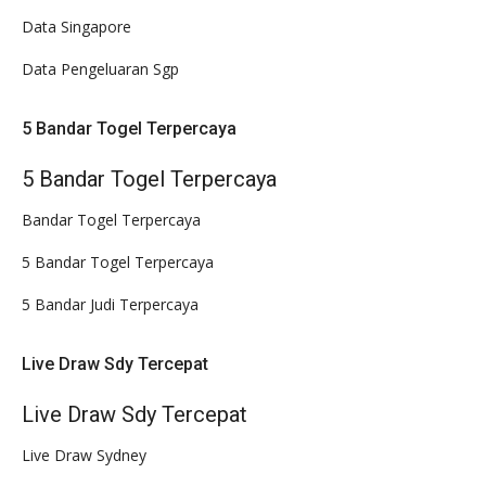
Data Singapore
Data Pengeluaran Sgp
5 Bandar Togel Terpercaya
5 Bandar Togel Terpercaya
Bandar Togel Terpercaya
5 Bandar Togel Terpercaya
5 Bandar Judi Terpercaya
Live Draw Sdy Tercepat
Live Draw Sdy Tercepat
Live Draw Sydney