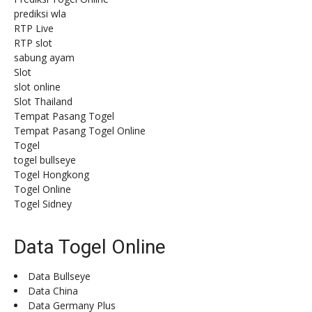
prediksi wla
RTP Live
RTP slot
sabung ayam
Slot
slot online
Slot Thailand
Tempat Pasang Togel
Tempat Pasang Togel Online
Togel
togel bullseye
Togel Hongkong
Togel Online
Togel Sidney
Data Togel Online
Data Bullseye
Data China
Data Germany Plus