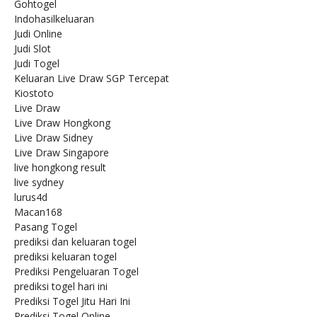
Gohtogel
Indohasilkeluaran
Judi Online
Judi Slot
Judi Togel
Keluaran Live Draw SGP Tercepat
Kiostoto
Live Draw
Live Draw Hongkong
Live Draw Sidney
Live Draw Singapore
live hongkong result
live sydney
lurus4d
Macan168
Pasang Togel
prediksi dan keluaran togel
prediksi keluaran togel
Prediksi Pengeluaran Togel
prediksi togel hari ini
Prediksi Togel Jitu Hari Ini
Prediksi Togel Online