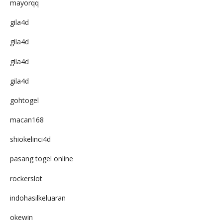
mayorqq
gila4d
gila4d
gila4d
gila4d
gohtogel
macan168
shiokelinci4d
pasang togel online
rockerslot
indohasilkeluaran
okewin