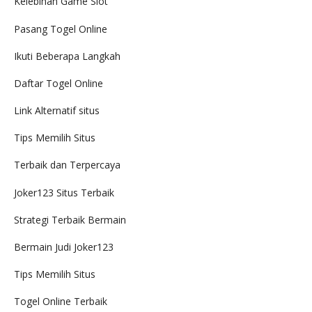
Kelebihan Game Slot
Pasang Togel Online
Ikuti Beberapa Langkah
Daftar Togel Online
Link Alternatif situs
Tips Memilih Situs
Terbaik dan Terpercaya
Joker123 Situs Terbaik
Strategi Terbaik Bermain
Bermain Judi Joker123
Tips Memilih Situs
Togel Online Terbaik