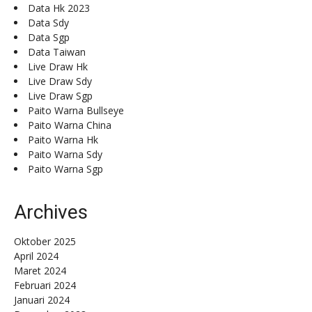
Data Hk 2023
Data Sdy
Data Sgp
Data Taiwan
Live Draw Hk
Live Draw Sdy
Live Draw Sgp
Paito Warna Bullseye
Paito Warna China
Paito Warna Hk
Paito Warna Sdy
Paito Warna Sgp
Archives
Oktober 2025
April 2024
Maret 2024
Februari 2024
Januari 2024