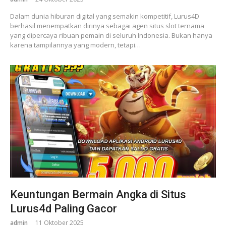
Dalam dunia hiburan digital yang semakin kompetitif, Lurus4D
berhasil menempatkan dirinya sebagai agen situs slot ternama
yang dipercaya ribuan pemain di seluruh Indonesia. Bukan hanya
karena tampilannya yang modern, tetapi…
Keuntungan Bermain Angka di Situs
Lurus4d Paling Gacor
admin
11 Oktober 2025