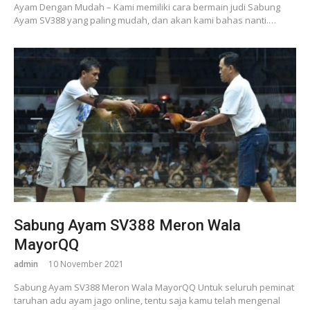
Ayam Dengan Mudah – Kami memiliki cara bermain judi Sabung
Ayam SV388 yang paling mudah, dan akan kami bahas nanti.…
Sabung Ayam SV388 Meron Wala
MayorQQ
admin
10 November 2021
Sabung Ayam SV388 Meron Wala MayorQQ Untuk seluruh peminat
taruhan adu ayam jago online, tentu saja kamu telah mengenal