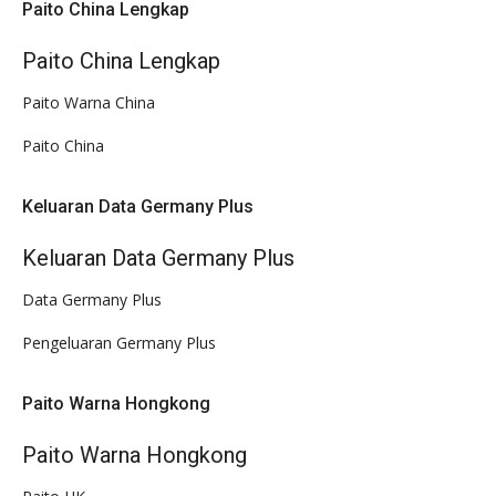
Paito China Lengkap
Paito China Lengkap
Paito Warna China
Paito China
Keluaran Data Germany Plus
Keluaran Data Germany Plus
Data Germany Plus
Pengeluaran Germany Plus
Paito Warna Hongkong
Paito Warna Hongkong