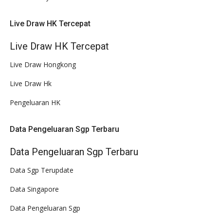
Live Draw HK Tercepat
Live Draw HK Tercepat
Live Draw Hongkong
Live Draw Hk
Pengeluaran HK
Data Pengeluaran Sgp Terbaru
Data Pengeluaran Sgp Terbaru
Data Sgp Terupdate
Data Singapore
Data Pengeluaran Sgp