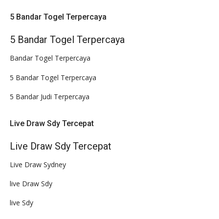
5 Bandar Togel Terpercaya
5 Bandar Togel Terpercaya
Bandar Togel Terpercaya
5 Bandar Togel Terpercaya
5 Bandar Judi Terpercaya
Live Draw Sdy Tercepat
Live Draw Sdy Tercepat
Live Draw Sydney
live Draw Sdy
live Sdy