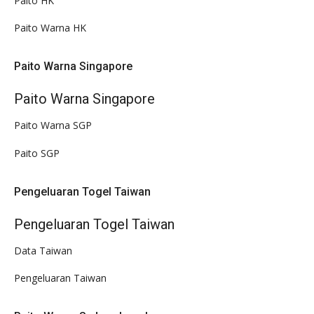
Paito HK
Paito Warna HK
Paito Warna Singapore
Paito Warna Singapore
Paito Warna SGP
Paito SGP
Pengeluaran Togel Taiwan
Pengeluaran Togel Taiwan
Data Taiwan
Pengeluaran Taiwan