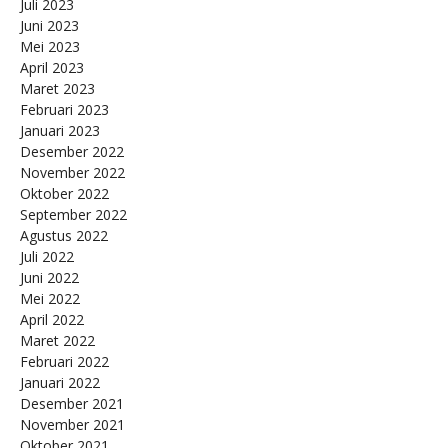
Juli 2023
Juni 2023
Mei 2023
April 2023
Maret 2023
Februari 2023
Januari 2023
Desember 2022
November 2022
Oktober 2022
September 2022
Agustus 2022
Juli 2022
Juni 2022
Mei 2022
April 2022
Maret 2022
Februari 2022
Januari 2022
Desember 2021
November 2021
Oktober 2021