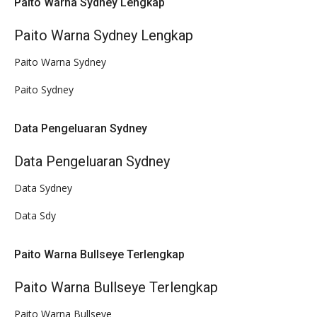
Paito Warna Sydney Lengkap
Paito Warna Sydney Lengkap
Paito Warna Sydney
Paito Sydney
Data Pengeluaran Sydney
Data Pengeluaran Sydney
Data Sydney
Data Sdy
Paito Warna Bullseye Terlengkap
Paito Warna Bullseye Terlengkap
Paito Warna Bullseye