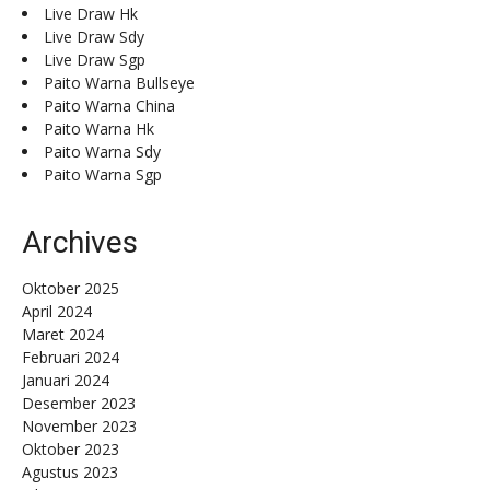
Live Draw Hk
Live Draw Sdy
Live Draw Sgp
Paito Warna Bullseye
Paito Warna China
Paito Warna Hk
Paito Warna Sdy
Paito Warna Sgp
Archives
Oktober 2025
April 2024
Maret 2024
Februari 2024
Januari 2024
Desember 2023
November 2023
Oktober 2023
Agustus 2023