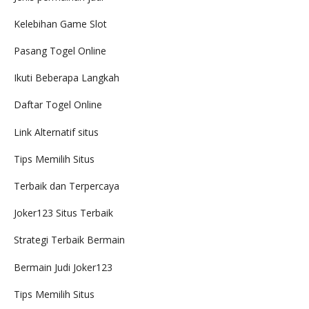
Kelebihan Game Slot
Pasang Togel Online
Ikuti Beberapa Langkah
Daftar Togel Online
Link Alternatif situs
Tips Memilih Situs
Terbaik dan Terpercaya
Joker123 Situs Terbaik
Strategi Terbaik Bermain
Bermain Judi Joker123
Tips Memilih Situs