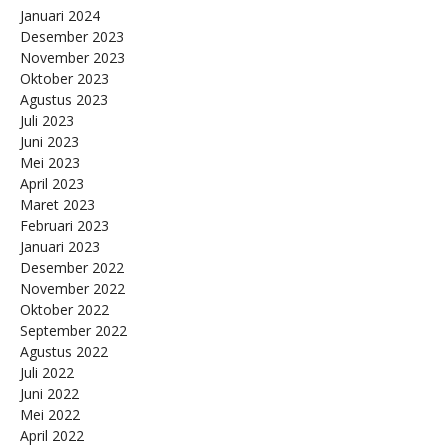
Januari 2024
Desember 2023
November 2023
Oktober 2023
Agustus 2023
Juli 2023
Juni 2023
Mei 2023
April 2023
Maret 2023
Februari 2023
Januari 2023
Desember 2022
November 2022
Oktober 2022
September 2022
Agustus 2022
Juli 2022
Juni 2022
Mei 2022
April 2022