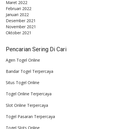
Maret 2022
Februari 2022
Januari 2022
Desember 2021
November 2021
Oktober 2021
Pencarian Sering Di Cari
Agen Togel Online
Bandar Togel Terpercaya
Situs Togel Online
Togel Online Terpercaya
Slot Online Terpercaya
Togel Pasaran Terpercaya
Togel Slots Online