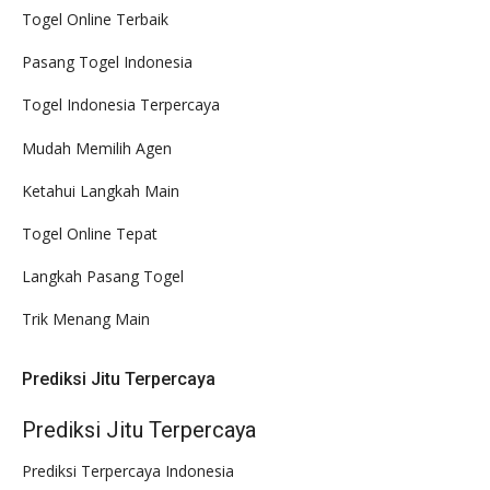
Togel Online Terbaik
Pasang Togel Indonesia
Togel Indonesia Terpercaya
Mudah Memilih Agen
Ketahui Langkah Main
Togel Online Tepat
Langkah Pasang Togel
Trik Menang Main
Prediksi Jitu Terpercaya
Prediksi Jitu Terpercaya
Prediksi Terpercaya Indonesia