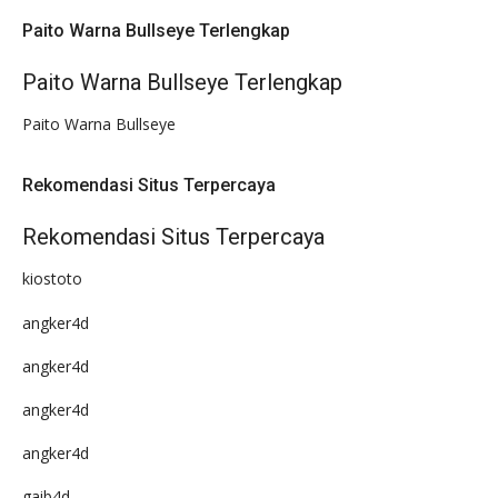
Paito Warna Bullseye Terlengkap
Paito Warna Bullseye Terlengkap
Paito Warna Bullseye
Rekomendasi Situs Terpercaya
Rekomendasi Situs Terpercaya
kiostoto
angker4d
angker4d
angker4d
angker4d
gaib4d