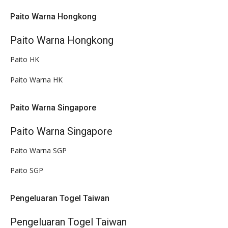
Paito Warna Hongkong
Paito Warna Hongkong
Paito HK
Paito Warna HK
Paito Warna Singapore
Paito Warna Singapore
Paito Warna SGP
Paito SGP
Pengeluaran Togel Taiwan
Pengeluaran Togel Taiwan