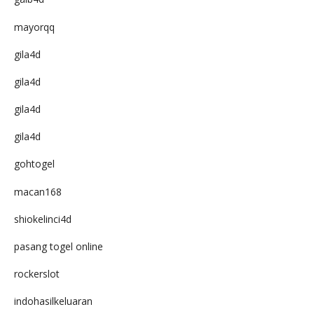
mayorqq
gila4d
gila4d
gila4d
gila4d
gohtogel
macan168
shiokelinci4d
pasang togel online
rockerslot
indohasilkeluaran