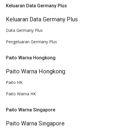
Keluaran Data Germany Plus
Keluaran Data Germany Plus
Data Germany Plus
Pengeluaran Germany Plus
Paito Warna Hongkong
Paito Warna Hongkong
Paito HK
Paito Warna HK
Paito Warna Singapore
Paito Warna Singapore