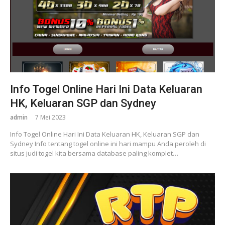
Info Togel Online Hari Ini Data Keluaran
HK, Keluaran SGP dan Sydney
admin
7 Mei 2023
Info Togel Online Hari Ini Data Keluaran HK, Keluaran SGP dan
Sydney Info tentang togel online ini hari mampu Anda peroleh di
situs judi togel kita bersama database paling komplet…