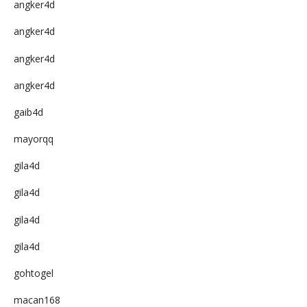
angker4d
angker4d
angker4d
angker4d
gaib4d
mayorqq
gila4d
gila4d
gila4d
gila4d
gohtogel
macan168