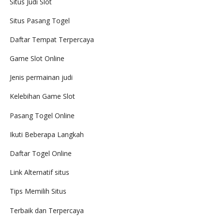
Situs Judi Slot
Situs Pasang Togel
Daftar Tempat Terpercaya
Game Slot Online
Jenis permainan judi
Kelebihan Game Slot
Pasang Togel Online
Ikuti Beberapa Langkah
Daftar Togel Online
Link Alternatif situs
Tips Memilih Situs
Terbaik dan Terpercaya