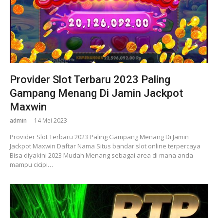
Provider Slot Terbaru 2023 Paling
Gampang Menang Di Jamin Jackpot
Maxwin
admin
14 Mei 2023
Provider Slot Terbaru 2023 Paling Gampang Menang Di Jamin
Jackpot Maxwin Daftar Nama Situs bandar slot online terpercaya
Bisa diyakini 2023 Mudah Menang sebagai area di mana anda
mampu cicipi…