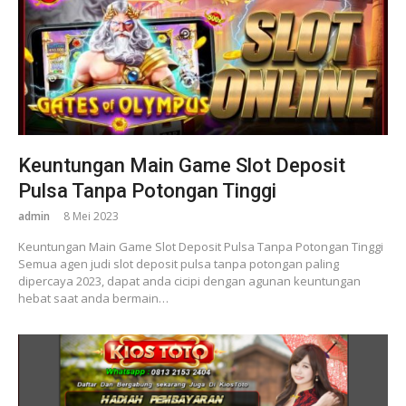
Keuntungan Main Game Slot Deposit
Pulsa Tanpa Potongan Tinggi
admin
8 Mei 2023
Keuntungan Main Game Slot Deposit Pulsa Tanpa Potongan Tinggi
Semua agen judi slot deposit pulsa tanpa potongan paling
dipercaya 2023, dapat anda cicipi dengan agunan keuntungan
hebat saat anda bermain…