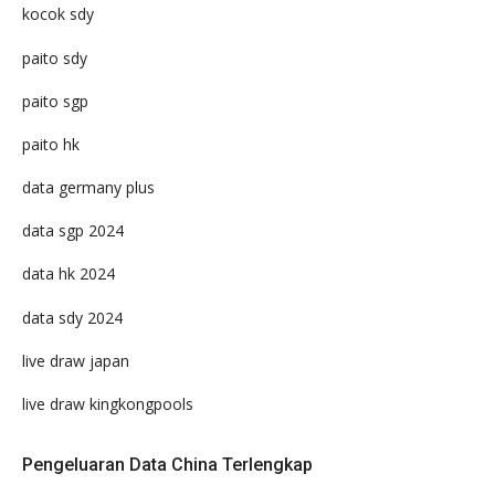
kocok sdy
paito sdy
paito sgp
paito hk
data germany plus
data sgp 2024
data hk 2024
data sdy 2024
live draw japan
live draw kingkongpools
Pengeluaran Data China Terlengkap