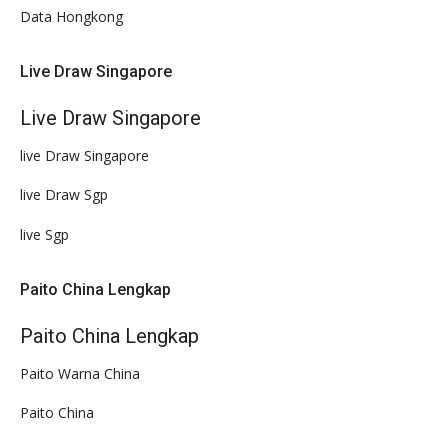
Data Hongkong
Live Draw Singapore
Live Draw Singapore
live Draw Singapore
live Draw Sgp
live Sgp
Paito China Lengkap
Paito China Lengkap
Paito Warna China
Paito China