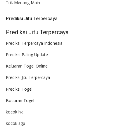
Trik Menang Main
Prediksi Jitu Terpercaya
Prediksi Jitu Terpercaya
Prediksi Terpercaya Indonesia
Prediksi Paling Update
Keluaran Togel Online
Prediksi Jitu Terpercaya
Prediksi Togel
Bocoran Togel
kocok hk
kocok sgp