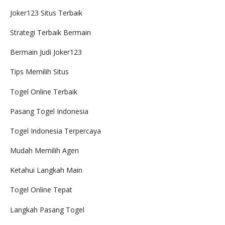
Joker123 Situs Terbaik
Strategi Terbaik Bermain
Bermain Judi Joker123
Tips Memilih Situs
Togel Online Terbaik
Pasang Togel Indonesia
Togel Indonesia Terpercaya
Mudah Memilih Agen
Ketahui Langkah Main
Togel Online Tepat
Langkah Pasang Togel