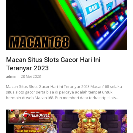
Macan Situs Slots Gacor Hari Ini
Teranyar 2023
admin
28 Mei 2023
Macan Situs Slots Gacor Hari Ini Teranyar 2023 Macan168 selaku
situs slots gacor serta bisa di percaya adalah tempat untuk
bermain di web Macan168. Pun memberi data terkait rtp slots…