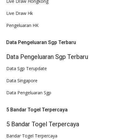
Live Draw Hongkong
Live Draw Hk
Pengeluaran HK
Data Pengeluaran Sgp Terbaru
Data Pengeluaran Sgp Terbaru
Data Sgp Terupdate
Data Singapore
Data Pengeluaran Sgp
5 Bandar Togel Terpercaya
5 Bandar Togel Terpercaya
Bandar Togel Terpercaya