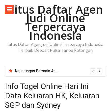
Lompat
Situs Daftar Agen
ke
Judi Online
konten
Terpercaya
Indonesia
Situs Daftar Agen Judi Online Terpercaya Indonesia
Terbaik Deposit Pulsa Tanpa Potongan
Keuntungan Gabung Tempat Pasang Togel Gampang Menang 2024
Keuntungan Bermain Angka di Situs Lurus4d Paling Gacor
Info Togel Online Hari Ini
Data Keluaran HK, Keluaran
SGP dan Sydney