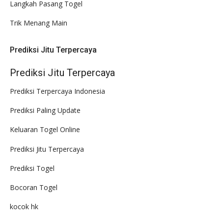
Langkah Pasang Togel
Trik Menang Main
Prediksi Jitu Terpercaya
Prediksi Jitu Terpercaya
Prediksi Terpercaya Indonesia
Prediksi Paling Update
Keluaran Togel Online
Prediksi Jitu Terpercaya
Prediksi Togel
Bocoran Togel
kocok hk