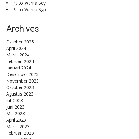
Paito Warna Sdy
Paito Warna Sgp
Archives
Oktober 2025
April 2024
Maret 2024
Februari 2024
Januari 2024
Desember 2023
November 2023
Oktober 2023
Agustus 2023
Juli 2023
Juni 2023
Mei 2023
April 2023
Maret 2023
Februari 2023