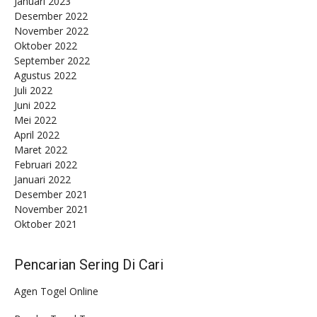
Januari 2023
Desember 2022
November 2022
Oktober 2022
September 2022
Agustus 2022
Juli 2022
Juni 2022
Mei 2022
April 2022
Maret 2022
Februari 2022
Januari 2022
Desember 2021
November 2021
Oktober 2021
Pencarian Sering Di Cari
Agen Togel Online