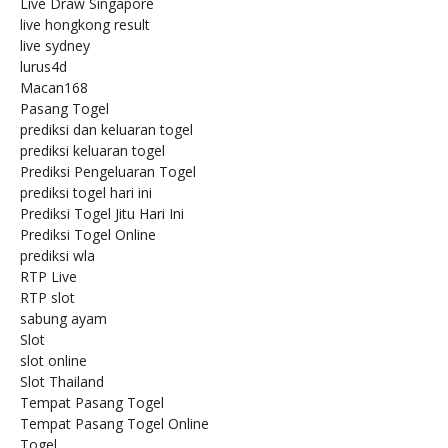
Live Draw Singapore
live hongkong result
live sydney
lurus4d
Macan168
Pasang Togel
prediksi dan keluaran togel
prediksi keluaran togel
Prediksi Pengeluaran Togel
prediksi togel hari ini
Prediksi Togel Jitu Hari Ini
Prediksi Togel Online
prediksi wla
RTP Live
RTP slot
sabung ayam
Slot
slot online
Slot Thailand
Tempat Pasang Togel
Tempat Pasang Togel Online
Togel