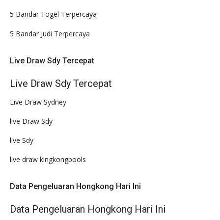
5 Bandar Togel Terpercaya
5 Bandar Judi Terpercaya
Live Draw Sdy Tercepat
Live Draw Sdy Tercepat
Live Draw Sydney
live Draw Sdy
live Sdy
live draw kingkongpools
Data Pengeluaran Hongkong Hari Ini
Data Pengeluaran Hongkong Hari Ini