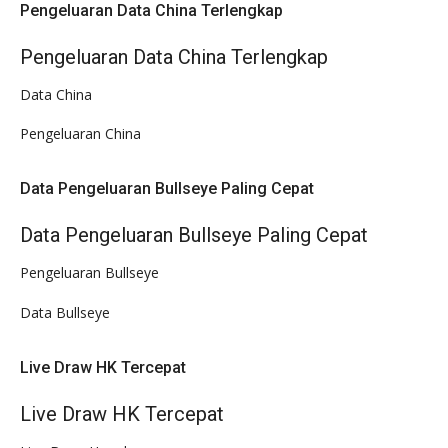
Pengeluaran Data China Terlengkap
Pengeluaran Data China Terlengkap
Data China
Pengeluaran China
Data Pengeluaran Bullseye Paling Cepat
Data Pengeluaran Bullseye Paling Cepat
Pengeluaran Bullseye
Data Bullseye
Live Draw HK Tercepat
Live Draw HK Tercepat