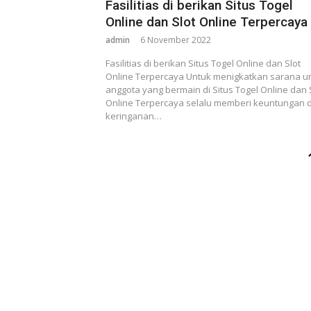
Fasilitias di berikan Situs Togel
Online dan Slot Online Terpercaya
admin
6 November 2022
Fasilitias di berikan Situs Togel Online dan Slot
Online Terpercaya Untuk menigkatkan sarana u
anggota yang bermain di Situs Togel Online dan 
Online Terpercaya selalu memberi keuntungan 
keringanan…
Paginasi
pos