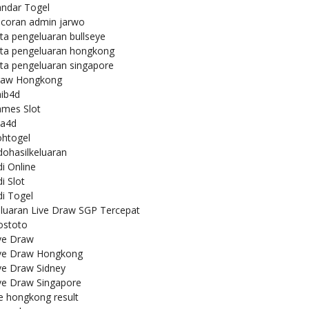
ndar Togel
coran admin jarwo
ta pengeluaran bullseye
ta pengeluaran hongkong
ta pengeluaran singapore
raw Hongkong
ib4d
mes Slot
la4d
htogel
dohasilkeluaran
di Online
di Slot
di Togel
luaran Live Draw SGP Tercepat
ostoto
ve Draw
ve Draw Hongkong
ve Draw Sidney
ve Draw Singapore
ve hongkong result