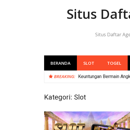
Lompat
Situs Daf
ke
konten
Situs Daftar Ag
BERANDA
SLOT
TOGEL
BREAKING:
Keuntungan Bermain Angka
Kategori:
Slot