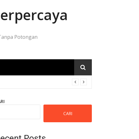
Terpercaya
a Tanpa Potongan
RI
CARI
ecent Posts