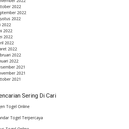
ovember 2022
tober 2022
ptember 2022
ustus 2022
li 2022
ni 2022
i 2022
ril 2022
ret 2022
bruari 2022
nuari 2022
sember 2021
ovember 2021
tober 2021
encarian Sering Di Cari
en Togel Online
ndar Togel Terpercaya
tus Togel Online