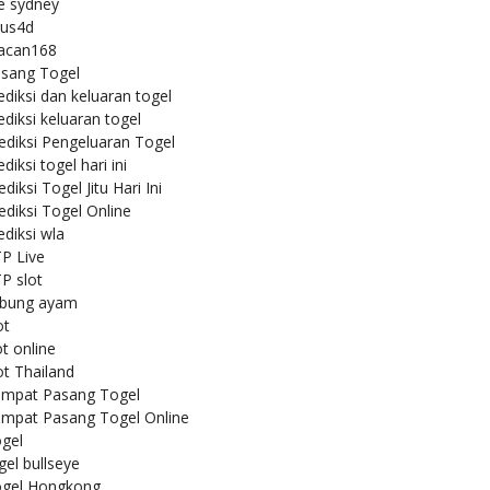
ve sydney
rus4d
acan168
sang Togel
ediksi dan keluaran togel
ediksi keluaran togel
ediksi Pengeluaran Togel
ediksi togel hari ini
ediksi Togel Jitu Hari Ini
ediksi Togel Online
ediksi wla
P Live
P slot
bung ayam
ot
ot online
ot Thailand
mpat Pasang Togel
mpat Pasang Togel Online
gel
gel bullseye
gel Hongkong