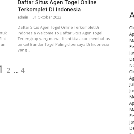
Daftar Situs Agen Togel Online
Terkomplet Di Indonesia
A
admin
31 Oktober 2022
Daftar Situs Agen Togel Online Terkomplet Di
Ok
ntuk
Indonesia Welcome To Daftar Situs Agen Togel
Ap
Slot
Terlengkap yang mana di sini kita akan membahas
Ma
dan
terkait Bandar Togel Paling dipercaya Di Indonesia
Fe
yang…
Ja
De
Laman
Laman
Laman
1
N
2
…
4
Ok
Ag
Ju
Ju
Me
Ap
Ma
Fe
Ja
De