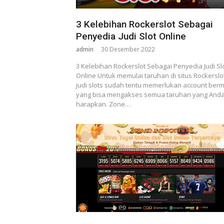
3 Kelebihan Rockerslot Sebagai
Penyedia Judi Slot Online
admin
30 Desember 2022
3 Kelebihan Rockerslot Sebagai Penyedia Judi Sl
Online Untuk memulai taruhan di situs Rockerslo
judi slots sudah tentu memerlukan account ber
yang bisa mengakses semua taruhan yang And
harapkan. Zone…