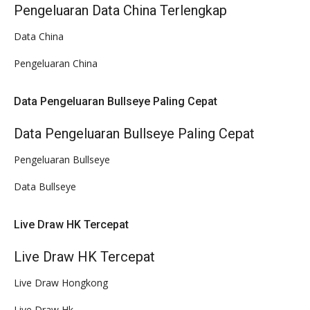
Pengeluaran Data China Terlengkap
Data China
Pengeluaran China
Data Pengeluaran Bullseye Paling Cepat
Data Pengeluaran Bullseye Paling Cepat
Pengeluaran Bullseye
Data Bullseye
Live Draw HK Tercepat
Live Draw HK Tercepat
Live Draw Hongkong
Live Draw Hk