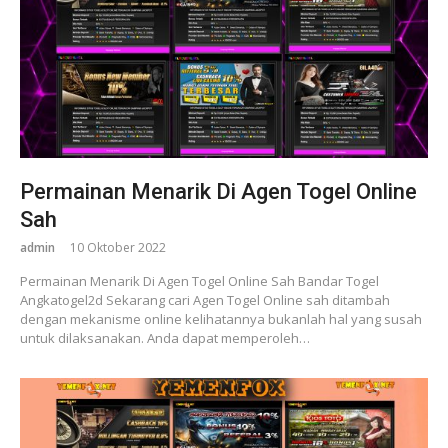
Permainan Menarik Di Agen Togel Online
Sah
admin
10 Oktober 2022
Permainan Menarik Di Agen Togel Online Sah Bandar Togel
Angkatogel2d Sekarang cari Agen Togel Online sah ditambah
dengan mekanisme online kelihatannya bukanlah hal yang susah
untuk dilaksanakan. Anda dapat memperoleh…