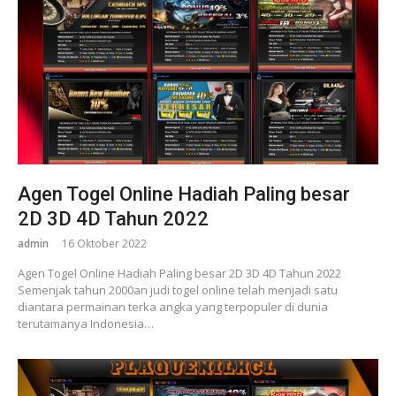
Agen Togel Online Hadiah Paling besar
2D 3D 4D Tahun 2022
admin
16 Oktober 2022
Agen Togel Online Hadiah Paling besar 2D 3D 4D Tahun 2022
Semenjak tahun 2000an judi togel online telah menjadi satu
diantara permainan terka angka yang terpopuler di dunia
terutamanya Indonesia…