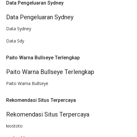
Data Pengeluaran Sydney
Data Pengeluaran Sydney
Data Sydney
Data Sdy
Paito Warna Bullseye Terlengkap
Paito Warna Bullseye Terlengkap
Paito Warna Bullseye
Rekomendasi Situs Terpercaya
Rekomendasi Situs Terpercaya
kiostoto