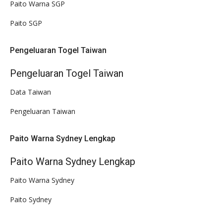
Paito Warna SGP
Paito SGP
Pengeluaran Togel Taiwan
Pengeluaran Togel Taiwan
Data Taiwan
Pengeluaran Taiwan
Paito Warna Sydney Lengkap
Paito Warna Sydney Lengkap
Paito Warna Sydney
Paito Sydney