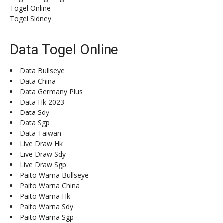
Togel Online
Togel Sidney
Data Togel Online
Data Bullseye
Data China
Data Germany Plus
Data Hk 2023
Data Sdy
Data Sgp
Data Taiwan
Live Draw Hk
Live Draw Sdy
Live Draw Sgp
Paito Warna Bullseye
Paito Warna China
Paito Warna Hk
Paito Warna Sdy
Paito Warna Sgp