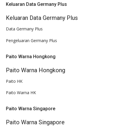
Keluaran Data Germany Plus
Keluaran Data Germany Plus
Data Germany Plus
Pengeluaran Germany Plus
Paito Warna Hongkong
Paito Warna Hongkong
Paito HK
Paito Warna HK
Paito Warna Singapore
Paito Warna Singapore