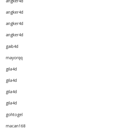
angker4d
angker4d
angker4d
angker4d
gaib4d
mayorqq
gila4d
gila4d
gila4d
gila4d
gohtogel
macan168