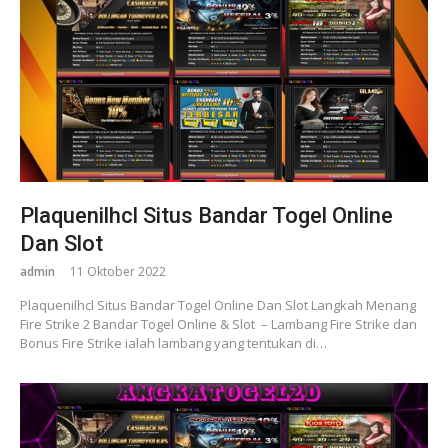
Plaquenilhcl Situs Bandar Togel Online
Dan Slot
admin
11 Oktober 2022
Plaquenilhcl Situs Bandar Togel Online Dan Slot Langkah Menang
Fire Strike 2 Bandar Togel Online & Slot – Lambang Fire Strike dan
Bonus Fire Strike ialah lambang yang tentukan di…