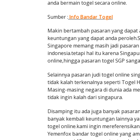
anda bermain togel secara online.
Sumber :
Info Bandar Togel
Makin bertambah pasaran yang dapat a
keuntungan yang dapat anda peroleh.S
Singapore memang masih jadi pasaran 
indonesia.tetapi hal itu karena Singap
online,hingga pasaran togel SGP sangat
Selainnya pasaran judi togel online si
tidak kalah terkenalnya seperti Togel
Masing-masing negara di dunia ada mem
tidak ingin kalah dari singapura.
Disamping itu ada juga banyak pasaran
banyak kembali keuntungan lainnya ya
togel online.kami ingin mereferensikan
Yemenfox bandar togel online yang ama