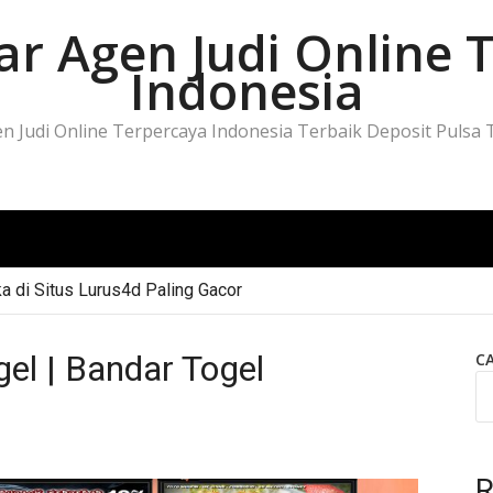
tar Agen Judi Online 
Indonesia
en Judi Online Terpercaya Indonesia Terbaik Deposit Puls
 di Situs Lurus4d Paling Gacor
gel | Bandar Togel
CA
R