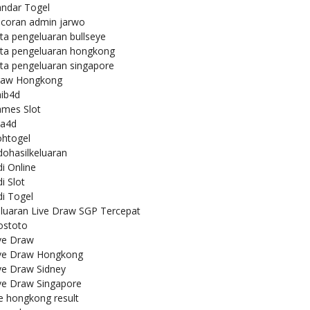
ndar Togel
coran admin jarwo
ta pengeluaran bullseye
ta pengeluaran hongkong
ta pengeluaran singapore
raw Hongkong
ib4d
mes Slot
la4d
htogel
dohasilkeluaran
di Online
di Slot
di Togel
luaran Live Draw SGP Tercepat
ostoto
ve Draw
ve Draw Hongkong
ve Draw Sidney
ve Draw Singapore
ve hongkong result