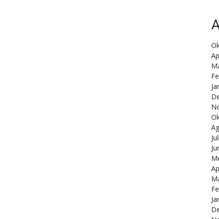
A
Ok
Ap
Ma
Fe
Ja
De
N
Ok
Ag
Ju
Ju
Me
Ap
Ma
Fe
Ja
De