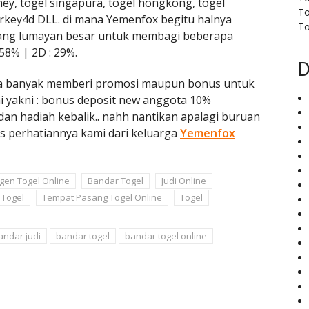
ey, togel singapura, togel hongkong, togel
To
turkey4d DLL. di mana Yemenfox begitu halnya
To
ang lumayan besar untuk membagi beberapa
 58% | 2D : 29%.
D
uga banyak memberi promosi maupun bonus untuk
i yakni : bonus deposit new anggota 10%
 dan hadiah kebalik.. nahh nantikan apalagi buruan
s perhatiannya kami dari keluarga
Yemenfox
gen Togel Online
Bandar Togel
Judi Online
 Togel
Tempat Pasang Togel Online
Togel
andar judi
bandar togel
bandar togel online