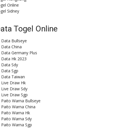
gel Online
gel Sidney
ata Togel Online
Data Bullseye
Data China
Data Germany Plus
Data Hk 2023
Data Sdy
Data Sgp
Data Taiwan
Live Draw Hk
Live Draw Sdy
Live Draw Sgp
Paito Warna Bullseye
Paito Warna China
Paito Warna Hk
Paito Warna Sdy
Paito Warna Sgp