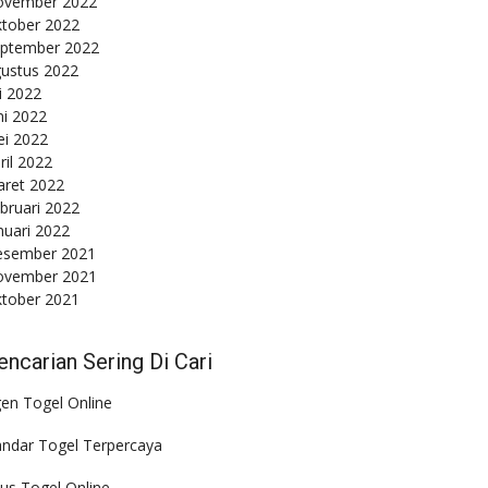
ovember 2022
tober 2022
ptember 2022
ustus 2022
li 2022
ni 2022
i 2022
ril 2022
ret 2022
bruari 2022
nuari 2022
sember 2021
ovember 2021
tober 2021
encarian Sering Di Cari
en Togel Online
ndar Togel Terpercaya
tus Togel Online