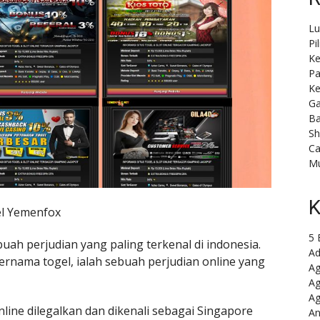
Lu
Pi
Ke
Pa
Ke
G
Ba
Sh
Ca
Mu
K
el Yemenfox
5 
uah perjudian yang paling terkenal di indonesia.
Ad
ernama togel, ialah sebuah perjudian online yang
Ag
Ag
Ag
nline dilegalkan dan dikenali sebagai Singapore
An