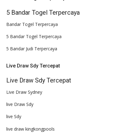
5 Bandar Togel Terpercaya
Bandar Togel Terpercaya
5 Bandar Togel Terpercaya
5 Bandar Judi Terpercaya
Live Draw Sdy Tercepat
Live Draw Sdy Tercepat
Live Draw Sydney
live Draw Sdy
live Sdy
live draw kingkongpools