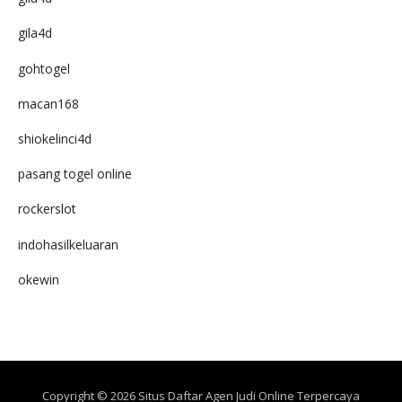
gila4d
gohtogel
macan168
shiokelinci4d
pasang togel online
rockerslot
indohasilkeluaran
okewin
Copyright © 2026 Situs Daftar Agen Judi Online Terpercaya