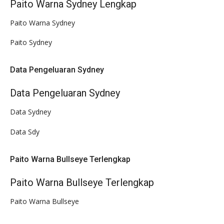
Paito Warna Sydney Lengkap
Paito Warna Sydney
Paito Sydney
Data Pengeluaran Sydney
Data Pengeluaran Sydney
Data Sydney
Data Sdy
Paito Warna Bullseye Terlengkap
Paito Warna Bullseye Terlengkap
Paito Warna Bullseye