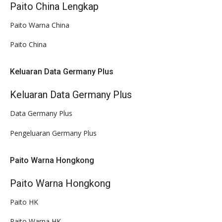
Paito China Lengkap
Paito Warna China
Paito China
Keluaran Data Germany Plus
Keluaran Data Germany Plus
Data Germany Plus
Pengeluaran Germany Plus
Paito Warna Hongkong
Paito Warna Hongkong
Paito HK
Paito Warna HK