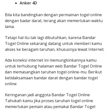
Anker 4D
Bila kita bandingkan dengan permainan togel online
dengan badar darat, terang akan memerlukan waktu
lama.
Tetapi hal itu tak lagi dibutuhkan, karena Bandar
Togel Online sekarang datang untuk memberi kamu
akses ke beragam taruhan, khususnya lewat Internet.
Ada koneksi internet ini memungkinkannya kamu
untuk terhubung halaman web Bandar Togel Online
dan memasangkan taruhan togel online-mu. Berikut
ketidaksamaan bandar darat dengan bandar togel
online:
Keringanan jadi anggota Bandar Togel Online
Tahukah kamu jika proses taruhan togel online
memerlukan pemain atau pemakai Bandar Togel