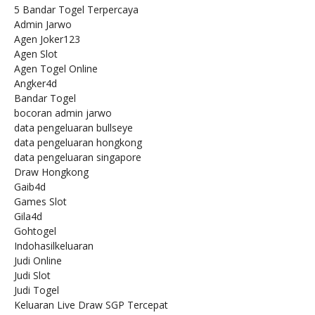
5 Bandar Togel Terpercaya
Admin Jarwo
Agen Joker123
Agen Slot
Agen Togel Online
Angker4d
Bandar Togel
bocoran admin jarwo
data pengeluaran bullseye
data pengeluaran hongkong
data pengeluaran singapore
Draw Hongkong
Gaib4d
Games Slot
Gila4d
Gohtogel
Indohasilkeluaran
Judi Online
Judi Slot
Judi Togel
Keluaran Live Draw SGP Tercepat