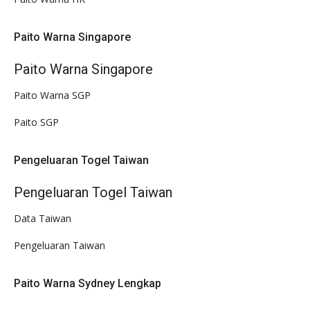
Paito Warna Singapore
Paito Warna Singapore
Paito Warna SGP
Paito SGP
Pengeluaran Togel Taiwan
Pengeluaran Togel Taiwan
Data Taiwan
Pengeluaran Taiwan
Paito Warna Sydney Lengkap