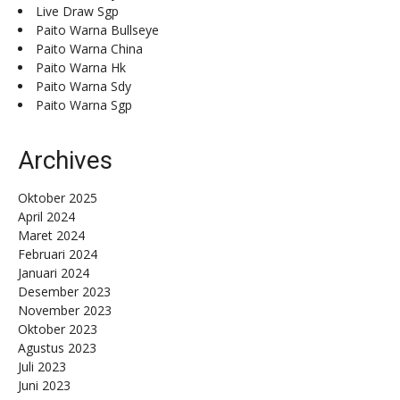
Live Draw Sgp
Paito Warna Bullseye
Paito Warna China
Paito Warna Hk
Paito Warna Sdy
Paito Warna Sgp
Archives
Oktober 2025
April 2024
Maret 2024
Februari 2024
Januari 2024
Desember 2023
November 2023
Oktober 2023
Agustus 2023
Juli 2023
Juni 2023