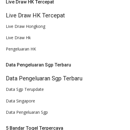
Live Draw HK Tercepat
Live Draw HK Tercepat
Live Draw Hongkong
Live Draw Hk
Pengeluaran HK
Data Pengeluaran Sgp Terbaru
Data Pengeluaran Sgp Terbaru
Data Sgp Terupdate
Data Singapore
Data Pengeluaran Sgp
5 Bandar Togel Terpercaya