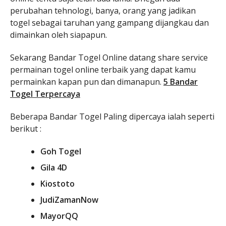
perubahan tehnologi, banya, orang yang jadikan
togel sebagai taruhan yang gampang dijangkau dan
dimainkan oleh siapapun.
Sekarang Bandar Togel Online datang share service
permainan togel online terbaik yang dapat kamu
permainkan kapan pun dan dimanapun.
5 Bandar
Togel Terpercaya
Beberapa Bandar Togel Paling dipercaya ialah seperti
berikut :
Goh Togel
Gila 4D
Kiostoto
JudiZamanNow
MayorQQ