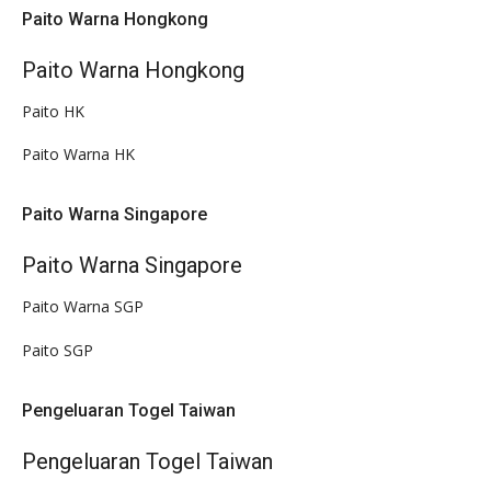
Paito Warna Hongkong
Paito Warna Hongkong
Paito HK
Paito Warna HK
Paito Warna Singapore
Paito Warna Singapore
Paito Warna SGP
Paito SGP
Pengeluaran Togel Taiwan
Pengeluaran Togel Taiwan