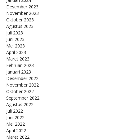
Januari 2024
Desember 2023
November 2023
Oktober 2023
Agustus 2023
Juli 2023
Juni 2023
Mei 2023
April 2023
Maret 2023
Februari 2023
Januari 2023
Desember 2022
November 2022
Oktober 2022
September 2022
Agustus 2022
Juli 2022
Juni 2022
Mei 2022
April 2022
Maret 2022