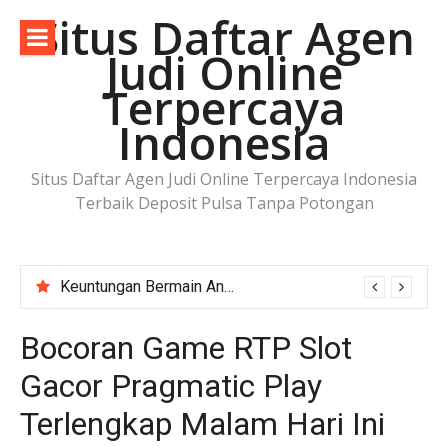
Lompat
Situs Daftar Agen
ke
Judi Online
konten
Terpercaya
Indonesia
Situs Daftar Agen Judi Online Terpercaya Indonesia
Terbaik Deposit Pulsa Tanpa Potongan
Keuntungan Gabung Tempat Pasang Togel Gampang Menang 2024
Keuntungan Bermain Angka di Situs Lurus4d Paling Gacor
Bocoran Game RTP Slot
Gacor Pragmatic Play
Terlengkap Malam Hari Ini