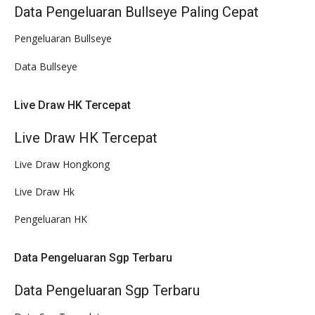
Data Pengeluaran Bullseye Paling Cepat
Pengeluaran Bullseye
Data Bullseye
Live Draw HK Tercepat
Live Draw HK Tercepat
Live Draw Hongkong
Live Draw Hk
Pengeluaran HK
Data Pengeluaran Sgp Terbaru
Data Pengeluaran Sgp Terbaru