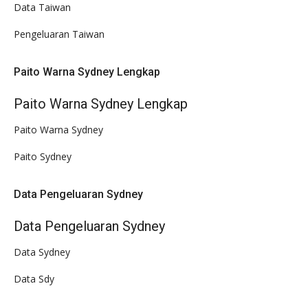
Data Taiwan
Pengeluaran Taiwan
Paito Warna Sydney Lengkap
Paito Warna Sydney Lengkap
Paito Warna Sydney
Paito Sydney
Data Pengeluaran Sydney
Data Pengeluaran Sydney
Data Sydney
Data Sdy