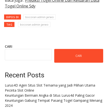
Baca juga :
Prediksi Togel Online Dan Keluaran Data
Togel Online Sdy
DIPOS DI
bocoran admin jarwo
TAG
bocoran admin jarwo
CARI
CARI
Recent Posts
Lurus4D Agen Situs Slot Ternama yang Jadi Pilihan Utama
Pecinta Slot Online
Keuntungan Bermain Angka di Situs Lurus4d Paling Gacor
Keuntungan Gabung Tempat Pasang Togel Gampang Menang
2024