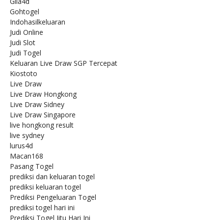
Gila4d
Gohtogel
Indohasilkeluaran
Judi Online
Judi Slot
Judi Togel
Keluaran Live Draw SGP Tercepat
Kiostoto
Live Draw
Live Draw Hongkong
Live Draw Sidney
Live Draw Singapore
live hongkong result
live sydney
lurus4d
Macan168
Pasang Togel
prediksi dan keluaran togel
prediksi keluaran togel
Prediksi Pengeluaran Togel
prediksi togel hari ini
Prediksi Togel Jitu Hari Ini