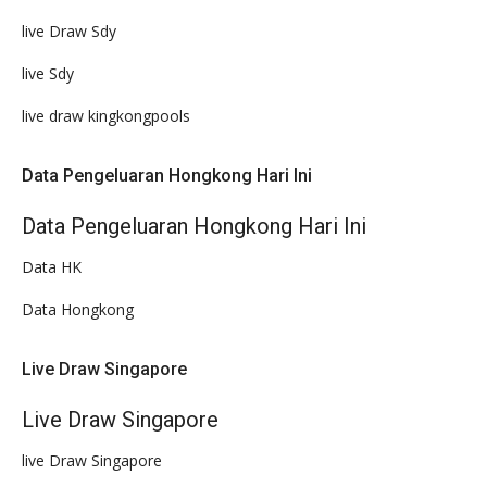
live Draw Sdy
live Sdy
live draw kingkongpools
Data Pengeluaran Hongkong Hari Ini
Data Pengeluaran Hongkong Hari Ini
Data HK
Data Hongkong
Live Draw Singapore
Live Draw Singapore
live Draw Singapore