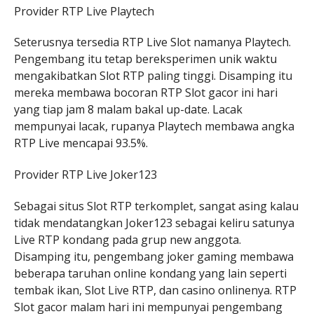
Provider RTP Live Playtech
Seterusnya tersedia RTP Live Slot namanya Playtech.
Pengembang itu tetap bereksperimen unik waktu
mengakibatkan Slot RTP paling tinggi. Disamping itu
mereka membawa bocoran RTP Slot gacor ini hari
yang tiap jam 8 malam bakal up-date. Lacak
mempunyai lacak, rupanya Playtech membawa angka
RTP Live mencapai 93.5%.
Provider RTP Live Joker123
Sebagai situs Slot RTP terkomplet, sangat asing kalau
tidak mendatangkan Joker123 sebagai keliru satunya
Live RTP kondang pada grup new anggota.
Disamping itu, pengembang joker gaming membawa
beberapa taruhan online kondang yang lain seperti
tembak ikan, Slot Live RTP, dan casino onlinenya. RTP
Slot gacor malam hari ini mempunyai pengembang