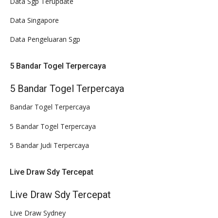
Data Sgp Terupdate
Data Singapore
Data Pengeluaran Sgp
5 Bandar Togel Terpercaya
5 Bandar Togel Terpercaya
Bandar Togel Terpercaya
5 Bandar Togel Terpercaya
5 Bandar Judi Terpercaya
Live Draw Sdy Tercepat
Live Draw Sdy Tercepat
Live Draw Sydney