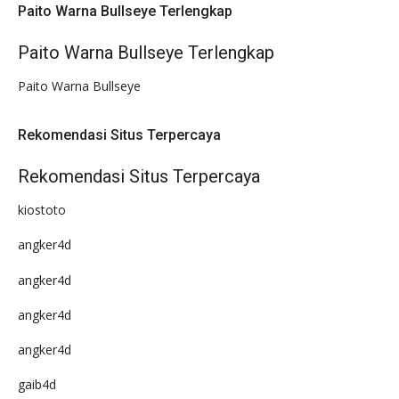
Paito Warna Bullseye Terlengkap
Paito Warna Bullseye Terlengkap
Paito Warna Bullseye
Rekomendasi Situs Terpercaya
Rekomendasi Situs Terpercaya
kiostoto
angker4d
angker4d
angker4d
angker4d
gaib4d