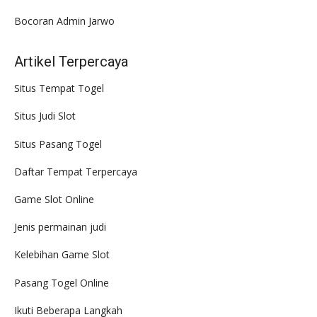
Bocoran Admin Jarwo
Artikel Terpercaya
Situs Tempat Togel
Situs Judi Slot
Situs Pasang Togel
Daftar Tempat Terpercaya
Game Slot Online
Jenis permainan judi
Kelebihan Game Slot
Pasang Togel Online
Ikuti Beberapa Langkah