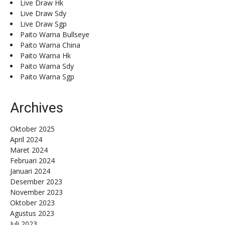
Live Draw Hk
Live Draw Sdy
Live Draw Sgp
Paito Warna Bullseye
Paito Warna China
Paito Warna Hk
Paito Warna Sdy
Paito Warna Sgp
Archives
Oktober 2025
April 2024
Maret 2024
Februari 2024
Januari 2024
Desember 2023
November 2023
Oktober 2023
Agustus 2023
Juli 2023