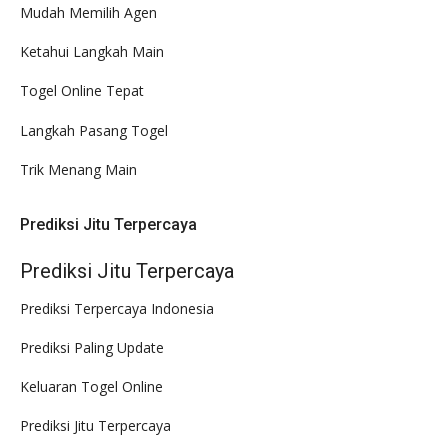
Mudah Memilih Agen
Ketahui Langkah Main
Togel Online Tepat
Langkah Pasang Togel
Trik Menang Main
Prediksi Jitu Terpercaya
Prediksi Jitu Terpercaya
Prediksi Terpercaya Indonesia
Prediksi Paling Update
Keluaran Togel Online
Prediksi Jitu Terpercaya