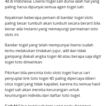
4d di Indonesia. Lisensi togel sah dunia ialah hal yang
paling harus dipunyai semua agen togel sah.
Keyakinan beberapa pemain di bandar togel slots
paling besar tumbuh akan tumbuh secara berarti bila
benar ada instansi yang memayungi permainan toto
slots ini.
Bandar togel yang telah mempunyai lisensi sudah
tentu melakukan tindakan jujur, adil dan tidak
gampang diakali angka togel 4d atau berapa saja digit
togel toto dimainkan.
Pikirkan bila pencinta toto slots togel harus cari
penyuplai link toto togel 4D paling dipercaya diberi
situs togel yang tidak kapabel, karena itu semua hasil
togel sah akan mereka kecurangan untuk
keuntungan individu dari daftar toto togel.