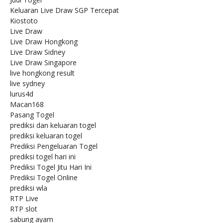
Keluaran Live Draw SGP Tercepat
Kiostoto
Live Draw
Live Draw Hongkong
Live Draw Sidney
Live Draw Singapore
live hongkong result
live sydney
lurus4d
Macan168
Pasang Togel
prediksi dan keluaran togel
prediksi keluaran togel
Prediksi Pengeluaran Togel
prediksi togel hari ini
Prediksi Togel Jitu Hari Ini
Prediksi Togel Online
prediksi wla
RTP Live
RTP slot
sabung ayam