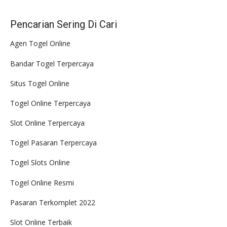
Pencarian Sering Di Cari
Agen Togel Online
Bandar Togel Terpercaya
Situs Togel Online
Togel Online Terpercaya
Slot Online Terpercaya
Togel Pasaran Terpercaya
Togel Slots Online
Togel Online Resmi
Pasaran Terkomplet 2022
Slot Online Terbaik