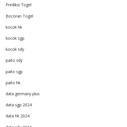
Prediksi Togel
Bocoran Togel
kocok hk
kocok sgp
kocok sdy
paito sdy
paito sgp
paito hk
data germany plus
data sgp 2024
data hk 2024