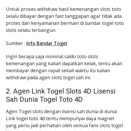
Untuk proses withdraw hasil kemenangan slots toto
selalu dibayar dengan fast tanggapan agar tidak ada
protes dan kenyamanan bermain di bandar togel toto
slots selalu terbangun.
Sumber :
Info Bandar Togel
Ingin berapa saja nominal saldo toto slots
kemenangan yang kalian dapatkan kelak, tentu akan
membayar dengan cepat sekali waktu itu kalian
withdraw pada agen slots togel sah ini.
2. Agen Link Togel Slots 4D Lisensi
Sah Dunia Togel Toto 4D
Agen Togel slots dengan lisensi sah dunia di dunia
Link togel toto 4d tentu mempunyai daya magnet
yang perlu jadi perhatian oleh semua fans slots togel