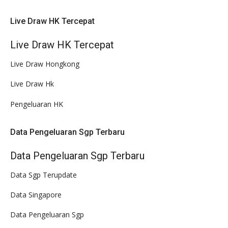
Live Draw HK Tercepat
Live Draw HK Tercepat
Live Draw Hongkong
Live Draw Hk
Pengeluaran HK
Data Pengeluaran Sgp Terbaru
Data Pengeluaran Sgp Terbaru
Data Sgp Terupdate
Data Singapore
Data Pengeluaran Sgp