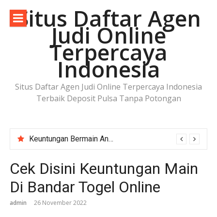
Lompat
Situs Daftar Agen
ke
Judi Online
konten
Terpercaya
Indonesia
Situs Daftar Agen Judi Online Terpercaya Indonesia
Terbaik Deposit Pulsa Tanpa Potongan
Keuntungan Gabung Tempat Pasang Togel Gampang Menang 2024
Keuntungan Bermain Angka di Situs Lurus4d Paling Gacor
Cek Disini Keuntungan Main
Di Bandar Togel Online
admin
26 November 2022