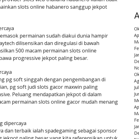
inkan slots online habanero sanggup jekpot
A
ercaya
Ok
Ap
i pemasok permainan sudah diakui dunia hampir
Ma
aytech dilisensikan dan diregulasi di bawah
Fe
silkan 500 macam permainan slots online
Ja
awa progressive jekpot paling besar.
De
N
rcaya
Ok
ang pg soft singgah dengan pengembangan di
Ag
ian, pg soft judi slots gacor maxwin paling
Ju
Ju
sive. Peluang mendapatkan jekpot di dalam
Me
macam permainan slots online gacor mudah menang
Ap
Ma
Fe
g dipercaya
Ja
aya dan terbaik ialah spadegaming sebagai sponsor
De
 jekpot paling besar yang kita referensikan untuk