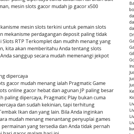
Ba
man, mesin slots gacor mudah jp gacor x500
bo
da
da
nisme mesin slots terkini untuk pemain slots
da
 mekanisme perdagangan deposit paling tidak
D
psi Slots RTP Terkomplet dan mudhh menang yang
Ga
Ga
ain, kita akan memberitahu Anda tentang slots
Gi
23. Anda sanggup secara mudah memenangi jekpot
Go
In
Ju
ng dipercaya
Ju
slots gacor mudah menang ialah Pragmatic Game
Ju
ots online gacor hebat dan agunan JP paling besar
Ke
sah paling dipercaya, Pragmatic Play bukan cuma
Ki
Li
percaya dan sudah kekinian, tapi terhitung
Li
embak Ikan dan yang lain. Bila Anda inginkan
Li
ecara mudah menang menantang penyuplai games
Li
an permainan yang tersedia dan Anda tidak pernah
li
i hari gacor malam hari ini.