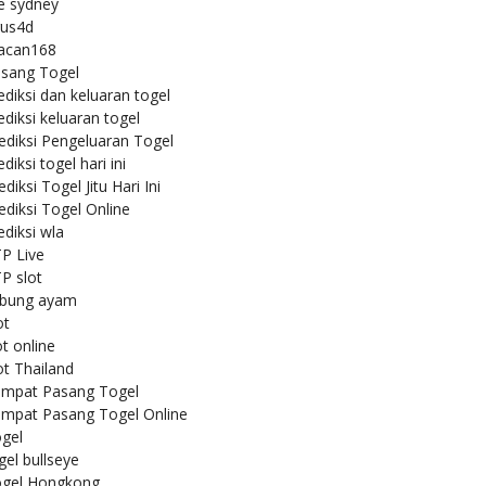
ve sydney
rus4d
acan168
sang Togel
ediksi dan keluaran togel
ediksi keluaran togel
ediksi Pengeluaran Togel
ediksi togel hari ini
ediksi Togel Jitu Hari Ini
ediksi Togel Online
ediksi wla
P Live
P slot
bung ayam
ot
ot online
ot Thailand
mpat Pasang Togel
mpat Pasang Togel Online
gel
gel bullseye
gel Hongkong