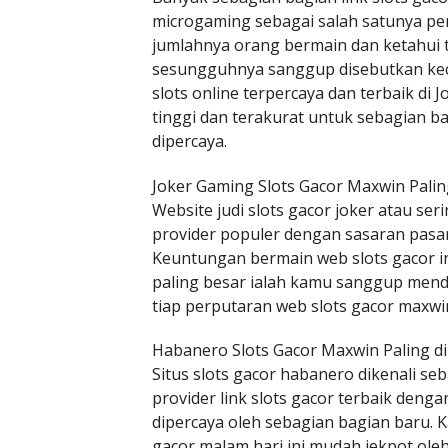
microgaming sebagai salah satunya peri
jumlahnya orang bermain dan ketahui 
sesungguhnya sanggup disebutkan kecu
slots online terpercaya dan terbaik di J
tinggi dan terakurat untuk sebagian b
dipercaya.
Joker Gaming Slots Gacor Maxwin Palin
Website judi slots gacor joker atau ser
provider populer dengan sasaran pasar
Keuntungan bermain web slots gacor ini
paling besar ialah kamu sanggup menda
tiap perputaran web slots gacor maxwin 
Habanero Slots Gacor Maxwin Paling d
Situs slots gacor habanero dikenali s
provider link slots gacor terbaik den
dipercaya oleh sebagian bagian baru. 
gacor malam hari ini mudah jekpot oleh