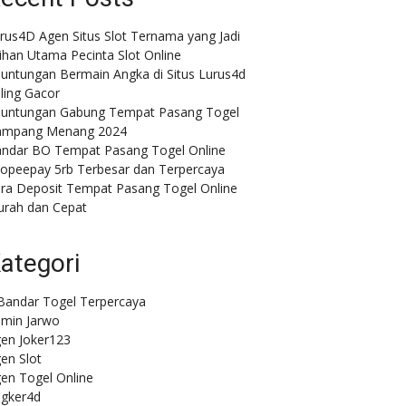
rus4D Agen Situs Slot Ternama yang Jadi
lihan Utama Pecinta Slot Online
untungan Bermain Angka di Situs Lurus4d
ling Gacor
untungan Gabung Tempat Pasang Togel
ampang Menang 2024
ndar BO Tempat Pasang Togel Online
opeepay 5rb Terbesar dan Terpercaya
ra Deposit Tempat Pasang Togel Online
rah dan Cepat
ategori
Bandar Togel Terpercaya
min Jarwo
en Joker123
en Slot
en Togel Online
gker4d