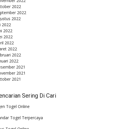
ovember 2022
tober 2022
ptember 2022
ustus 2022
li 2022
ni 2022
i 2022
ril 2022
ret 2022
bruari 2022
nuari 2022
sember 2021
ovember 2021
tober 2021
encarian Sering Di Cari
en Togel Online
ndar Togel Terpercaya
tus Togel Online