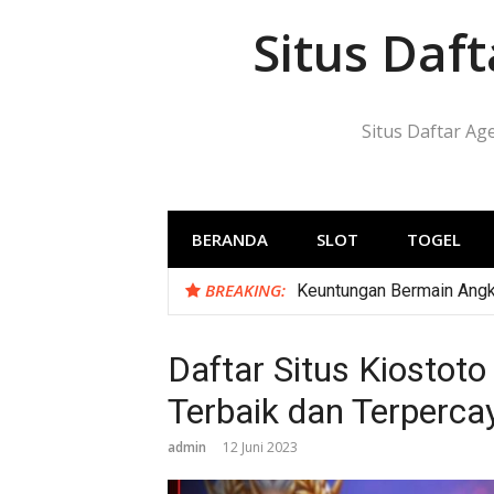
Lompat
Situs Daf
ke
konten
Situs Daftar Ag
BERANDA
SLOT
TOGEL
BREAKING:
Keuntungan Bermain Angka
Daftar Situs Kiostoto
Terbaik dan Terperca
admin
12 Juni 2023