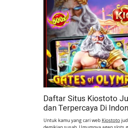
Daftar Situs Kiostoto Ju
dan Terpercaya Di Indo
Untuk kamu yang cari web
Kiostoto
jud
demikian susah. Umumnya agen slots g