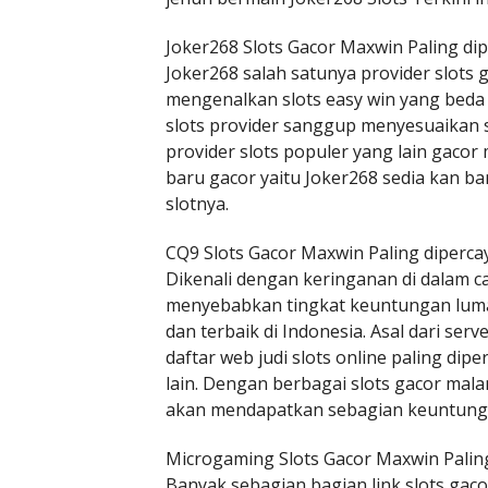
Joker268 Slots Gacor Maxwin Paling di
Joker268 salah satunya provider slots
mengenalkan slots easy win yang beda d
slots provider sanggup menyesuaikan 
provider slots populer yang lain gacor 
baru gacor yaitu Joker268 sedia kan ba
slotnya.
CQ9 Slots Gacor Maxwin Paling diperca
Dikenali dengan keringanan di dalam c
menyebabkan tingkat keuntungan lumay
dan terbaik di Indonesia. Asal dari s
daftar web judi slots online paling di
lain. Dengan berbagai slots gacor mala
akan mendapatkan sebagian keuntung
Microgaming Slots Gacor Maxwin Palin
Banyak sebagian bagian link slots g