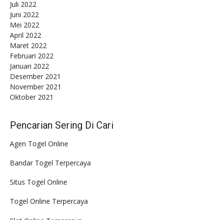
Juli 2022
Juni 2022
Mei 2022
April 2022
Maret 2022
Februari 2022
Januari 2022
Desember 2021
November 2021
Oktober 2021
Pencarian Sering Di Cari
Agen Togel Online
Bandar Togel Terpercaya
Situs Togel Online
Togel Online Terpercaya