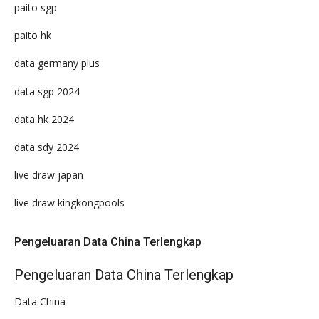
paito sgp
paito hk
data germany plus
data sgp 2024
data hk 2024
data sdy 2024
live draw japan
live draw kingkongpools
Pengeluaran Data China Terlengkap
Pengeluaran Data China Terlengkap
Data China