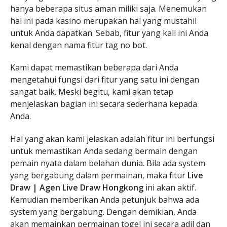
hanya beberapa situs aman miliki saja. Menemukan
hal ini pada kasino merupakan hal yang mustahil
untuk Anda dapatkan. Sebab, fitur yang kali ini Anda
kenal dengan nama fitur tag no bot.
Kami dapat memastikan beberapa dari Anda
mengetahui fungsi dari fitur yang satu ini dengan
sangat baik. Meski begitu, kami akan tetap
menjelaskan bagian ini secara sederhana kepada
Anda.
Hal yang akan kami jelaskan adalah fitur ini berfungsi
untuk memastikan Anda sedang bermain dengan
pemain nyata dalam belahan dunia. Bila ada system
yang bergabung dalam permainan, maka fitur
Live
Draw | Agen Live Draw Hongkong
ini akan aktif.
Kemudian memberikan Anda petunjuk bahwa ada
system yang bergabung. Dengan demikian, Anda
akan memainkan permainan togel ini secara adil dan