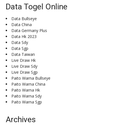
Data Togel Online
Data Bullseye
Data China
Data Germany Plus
Data Hk 2023
Data Sdy
Data Sgp
Data Taiwan
Live Draw Hk
Live Draw Sdy
Live Draw Sgp
Paito Warna Bullseye
Paito Warna China
Paito Warna Hk
Paito Warna Sdy
Paito Warna Sgp
Archives