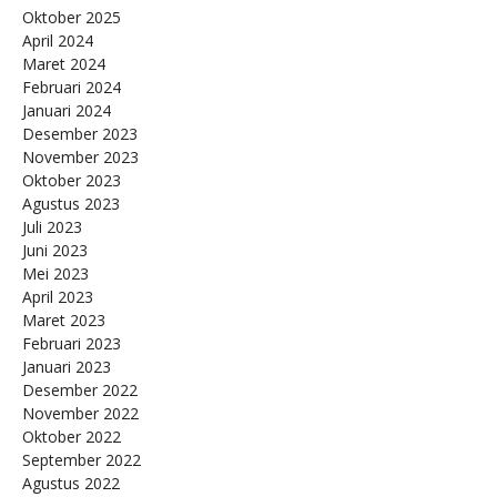
Oktober 2025
April 2024
Maret 2024
Februari 2024
Januari 2024
Desember 2023
November 2023
Oktober 2023
Agustus 2023
Juli 2023
Juni 2023
Mei 2023
April 2023
Maret 2023
Februari 2023
Januari 2023
Desember 2022
November 2022
Oktober 2022
September 2022
Agustus 2022