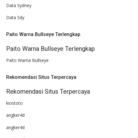
Data Sydney
Data Sdy
Paito Warna Bullseye Terlengkap
Paito Warna Bullseye Terlengkap
Paito Warna Bullseye
Rekomendasi Situs Terpercaya
Rekomendasi Situs Terpercaya
kiostoto
angker4d
angker4d