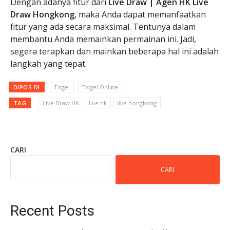
Dengan adanya fitur dari
Live Draw | Agen HK Live
Draw Hongkong
, maka Anda dapat memanfaatkan
fitur yang ada secara maksimal. Tentunya dalam
membantu Anda memainkan permainan ini. Jadi,
segera terapkan dan mainkan beberapa hal ini adalah
langkah yang tepat.
DIPOS DI
Togel
Togel Online
TAG
Live Draw HK
live hk
live hongkong
CARI
CARI
Recent Posts