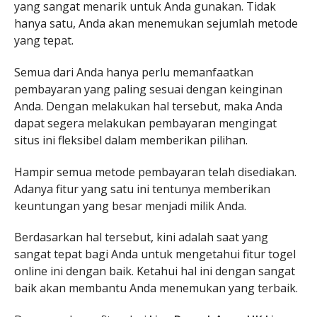
yang sangat menarik untuk Anda gunakan. Tidak
hanya satu, Anda akan menemukan sejumlah metode
yang tepat.
Semua dari Anda hanya perlu memanfaatkan
pembayaran yang paling sesuai dengan keinginan
Anda. Dengan melakukan hal tersebut, maka Anda
dapat segera melakukan pembayaran mengingat
situs ini fleksibel dalam memberikan pilihan.
Hampir semua metode pembayaran telah disediakan.
Adanya fitur yang satu ini tentunya memberikan
keuntungan yang besar menjadi milik Anda.
Berdasarkan hal tersebut, kini adalah saat yang
sangat tepat bagi Anda untuk mengetahui fitur togel
online ini dengan baik. Ketahui hal ini dengan sangat
baik akan membantu Anda menemukan yang terbaik.