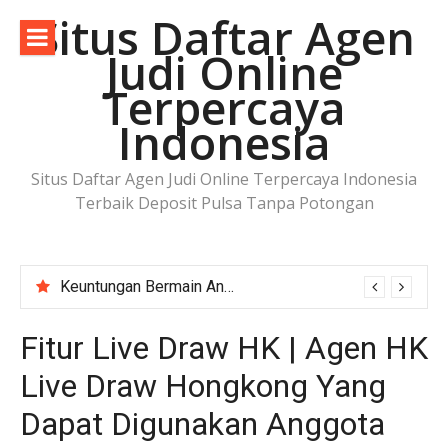
Lompat
Situs Daftar Agen
ke
Judi Online
konten
Terpercaya
Indonesia
Situs Daftar Agen Judi Online Terpercaya Indonesia
Terbaik Deposit Pulsa Tanpa Potongan
Keuntungan Gabung Tempat Pasang Togel Gampang Menang 2024
Keuntungan Bermain Angka di Situs Lurus4d Paling Gacor
Fitur Live Draw HK | Agen HK
Live Draw Hongkong Yang
Dapat Digunakan Anggota