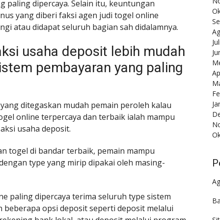
N
g paling dipercaya. Selain itu, keuntungan
Ok
s yang diberi faksi agen judi togel online
Se
ngi atau didapat seluruh bagian sah didalamnya.
Ag
Ju
ksi usaha deposit lebih mudah
Ju
Me
sistem pembayaran yang paling
Ap
Ma
Fe
Ja
 yang ditegaskan mudah pemain peroleh kalau
De
ogel online terpercaya dan terbaik ialah mampu
N
ksi usaha deposit.
Ok
an togel di bandar terbaik, pemain mampu
P
ngan type yang mirip dipakai oleh masing-
Ag
ne paling dipercaya terima seluruh type sistem
Ba
beberapa opsi deposit seperti deposit melalui
rekening bank lokal, atau deposit melalui program
Si