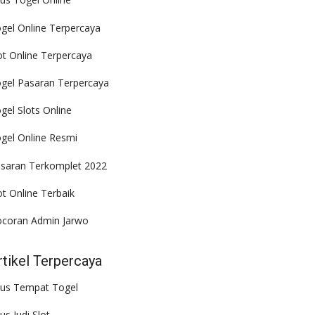
gel Online Terpercaya
ot Online Terpercaya
gel Pasaran Terpercaya
gel Slots Online
gel Online Resmi
saran Terkomplet 2022
ot Online Terbaik
coran Admin Jarwo
rtikel Terpercaya
tus Tempat Togel
tus Judi Slot