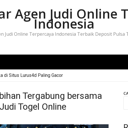
tar Agen Judi Online 
Indonesia
en Judi Online Terpercaya Indonesia Terbaik Deposit Puls
 di Situs Lurus4d Paling Gacor
bihan Tergabung bersama
CA
Judi Togel Online
R