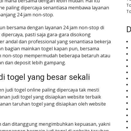
di mana bersama dengan lebih mudah. Hal itu
To
line paling dipercaya senantiasa membawa layanan
To
panjang 24 jam non-stop.
pun bersama dengan layanan 24 jam non-stop di
D
g dipercaya, pasti saja gara-gara disokong
mer andal dan professional yang senantiasa bekerja
n bagian mainkan togel kapan pun, bersama
am non-stop mempermudah beberapa betaruh atau
han dan deposit lebih gampang.
 togel yang besar sekali
 judi togel online paling dipercaya tak mesti
anan judi togel yang disiapkan website terbaik
anan taruhan togel yang disiapkan oleh website
 dan ditanggung mengimbuhkan kepuasan, yakni