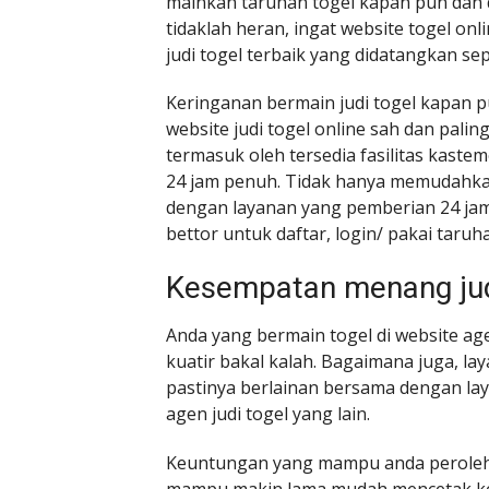
mainkan taruhan togel kapan pun dan 
tidaklah heran, ingat website togel on
judi togel terbaik yang didatangkan se
Keringanan bermain judi togel kapan 
website judi togel online sah dan palin
termasuk oleh tersedia fasilitas kaste
24 jam penuh. Tidak hanya memudahka
dengan layanan yang pemberian 24 j
bettor untuk daftar, login/ pakai taru
Kesempatan menang judi
Anda yang bermain togel di website agen
kuatir bakal kalah. Bagaimana juga, lay
pastinya berlainan bersama dengan lay
agen judi togel yang lain.
Keuntungan yang mampu anda peroleh