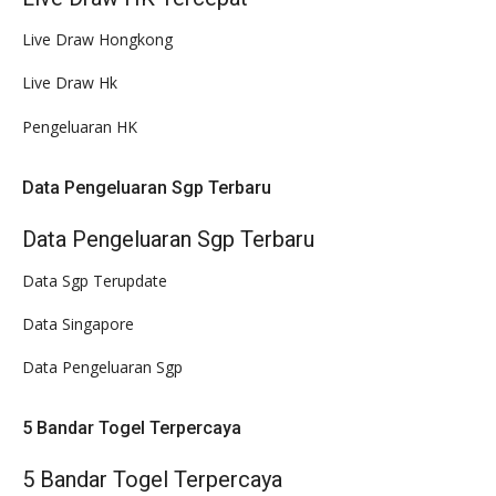
Live Draw Hongkong
Live Draw Hk
Pengeluaran HK
Data Pengeluaran Sgp Terbaru
Data Pengeluaran Sgp Terbaru
Data Sgp Terupdate
Data Singapore
Data Pengeluaran Sgp
5 Bandar Togel Terpercaya
5 Bandar Togel Terpercaya