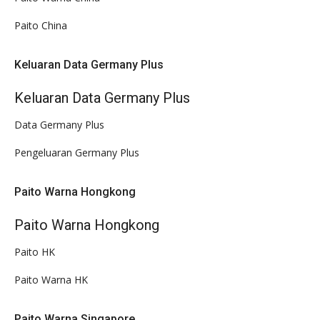
Paito China
Keluaran Data Germany Plus
Keluaran Data Germany Plus
Data Germany Plus
Pengeluaran Germany Plus
Paito Warna Hongkong
Paito Warna Hongkong
Paito HK
Paito Warna HK
Paito Warna Singapore