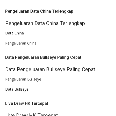
Pengeluaran Data China Terlengkap
Pengeluaran Data China Terlengkap
Data China
Pengeluaran China
Data Pengeluaran Bullseye Paling Cepat
Data Pengeluaran Bullseye Paling Cepat
Pengeluaran Bullseye
Data Bullseye
Live Draw HK Tercepat
Live Draw HK Tercepat