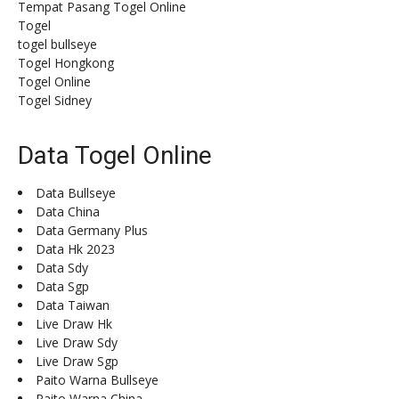
Tempat Pasang Togel Online
Togel
togel bullseye
Togel Hongkong
Togel Online
Togel Sidney
Data Togel Online
Data Bullseye
Data China
Data Germany Plus
Data Hk 2023
Data Sdy
Data Sgp
Data Taiwan
Live Draw Hk
Live Draw Sdy
Live Draw Sgp
Paito Warna Bullseye
Paito Warna China