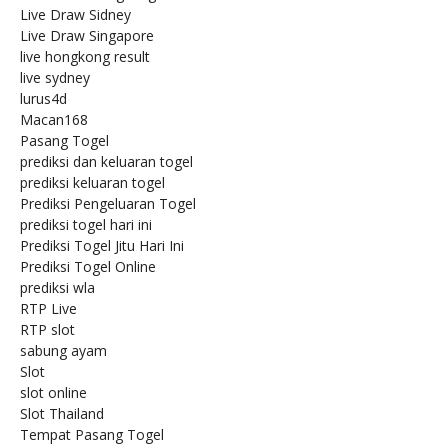
Live Draw Sidney
Live Draw Singapore
live hongkong result
live sydney
lurus4d
Macan168
Pasang Togel
prediksi dan keluaran togel
prediksi keluaran togel
Prediksi Pengeluaran Togel
prediksi togel hari ini
Prediksi Togel Jitu Hari Ini
Prediksi Togel Online
prediksi wla
RTP Live
RTP slot
sabung ayam
Slot
slot online
Slot Thailand
Tempat Pasang Togel