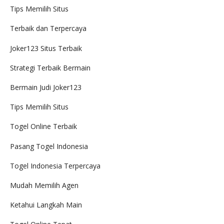
Tips Memilih Situs
Terbaik dan Terpercaya
Joker123 Situs Terbaik
Strategi Terbaik Bermain
Bermain Judi Joker123
Tips Memilih Situs
Togel Online Terbaik
Pasang Togel Indonesia
Togel Indonesia Terpercaya
Mudah Memilih Agen
Ketahui Langkah Main