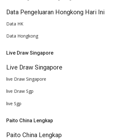
Data Pengeluaran Hongkong Hari Ini
Data HK
Data Hongkong
Live Draw Singapore
Live Draw Singapore
live Draw Singapore
live Draw Sgp
live Sgp
Paito China Lengkap
Paito China Lengkap