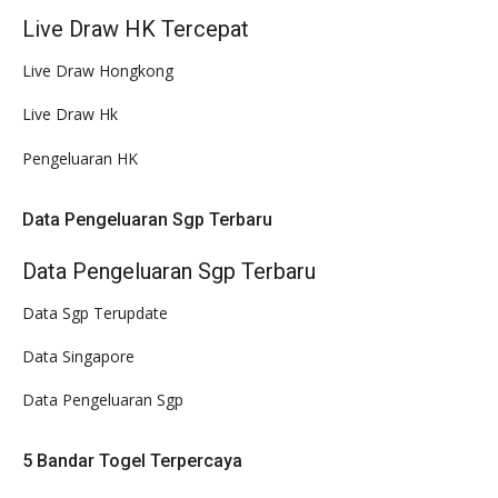
Live Draw HK Tercepat
Live Draw Hongkong
Live Draw Hk
Pengeluaran HK
Data Pengeluaran Sgp Terbaru
Data Pengeluaran Sgp Terbaru
Data Sgp Terupdate
Data Singapore
Data Pengeluaran Sgp
5 Bandar Togel Terpercaya