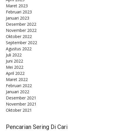
Maret 2023
Februari 2023
Januari 2023
Desember 2022
November 2022
Oktober 2022
September 2022
Agustus 2022
Juli 2022
Juni 2022
Mei 2022
April 2022
Maret 2022
Februari 2022
Januari 2022
Desember 2021
November 2021
Oktober 2021
Pencarian Sering Di Cari