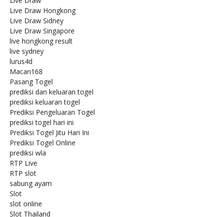
Live Draw
Live Draw Hongkong
Live Draw Sidney
Live Draw Singapore
live hongkong result
live sydney
lurus4d
Macan168
Pasang Togel
prediksi dan keluaran togel
prediksi keluaran togel
Prediksi Pengeluaran Togel
prediksi togel hari ini
Prediksi Togel Jitu Hari Ini
Prediksi Togel Online
prediksi wla
RTP Live
RTP slot
sabung ayam
Slot
slot online
Slot Thailand