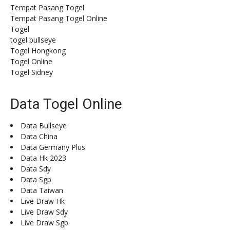
Tempat Pasang Togel
Tempat Pasang Togel Online
Togel
togel bullseye
Togel Hongkong
Togel Online
Togel Sidney
Data Togel Online
Data Bullseye
Data China
Data Germany Plus
Data Hk 2023
Data Sdy
Data Sgp
Data Taiwan
Live Draw Hk
Live Draw Sdy
Live Draw Sgp