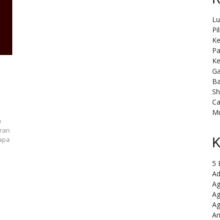
Lu
Pi
Ke
Pa
Ke
G
Ba
Sh
Ca
Mu
u
aran
K
rapa
5 
Ad
Ag
Ag
Ag
An