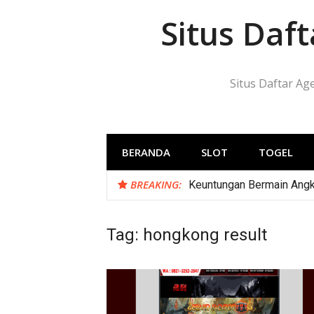
Lompat
Situs Daf
ke
konten
Situs Daftar Ag
BERANDA
SLOT
TOGEL
BREAKING:
Keuntungan Bermain Angka
Tag:
hongkong result