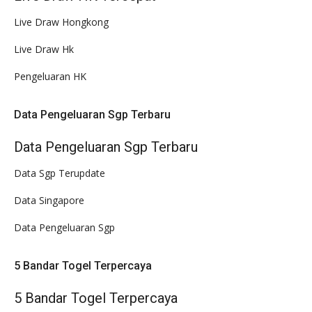
Live Draw Hongkong
Live Draw Hk
Pengeluaran HK
Data Pengeluaran Sgp Terbaru
Data Pengeluaran Sgp Terbaru
Data Sgp Terupdate
Data Singapore
Data Pengeluaran Sgp
5 Bandar Togel Terpercaya
5 Bandar Togel Terpercaya