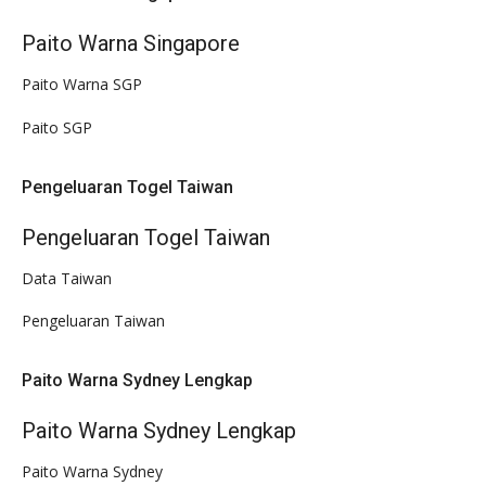
Paito Warna Singapore
Paito Warna SGP
Paito SGP
Pengeluaran Togel Taiwan
Pengeluaran Togel Taiwan
Data Taiwan
Pengeluaran Taiwan
Paito Warna Sydney Lengkap
Paito Warna Sydney Lengkap
Paito Warna Sydney