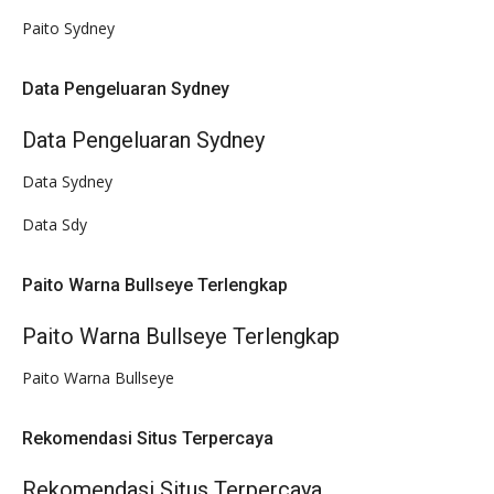
Paito Sydney
Data Pengeluaran Sydney
Data Pengeluaran Sydney
Data Sydney
Data Sdy
Paito Warna Bullseye Terlengkap
Paito Warna Bullseye Terlengkap
Paito Warna Bullseye
Rekomendasi Situs Terpercaya
Rekomendasi Situs Terpercaya