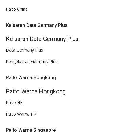
Paito China
Keluaran Data Germany Plus
Keluaran Data Germany Plus
Data Germany Plus
Pengeluaran Germany Plus
Paito Warna Hongkong
Paito Warna Hongkong
Paito HK
Paito Warna HK
Paito Warna Singapore