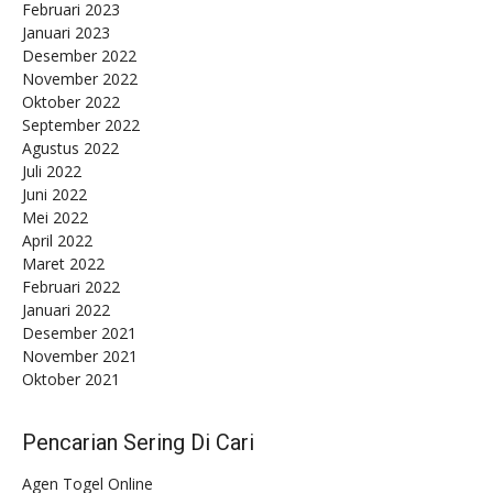
Februari 2023
Januari 2023
Desember 2022
November 2022
Oktober 2022
September 2022
Agustus 2022
Juli 2022
Juni 2022
Mei 2022
April 2022
Maret 2022
Februari 2022
Januari 2022
Desember 2021
November 2021
Oktober 2021
Pencarian Sering Di Cari
Agen Togel Online