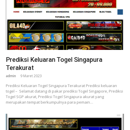
Prediksi Keluaran Togel Singapura
Terakurat
admin
9 Maret 2023
Prediksi Keluaran Togel Singapura Terakurat Prediksi keluaran
togel – Selamat datang di pakar prediksi Togel Singapore, Prediksi
Togel SGP akurat, Prediksi Togel Singapura akurat yang
merupakan tempat berkumpulnya para pemain…