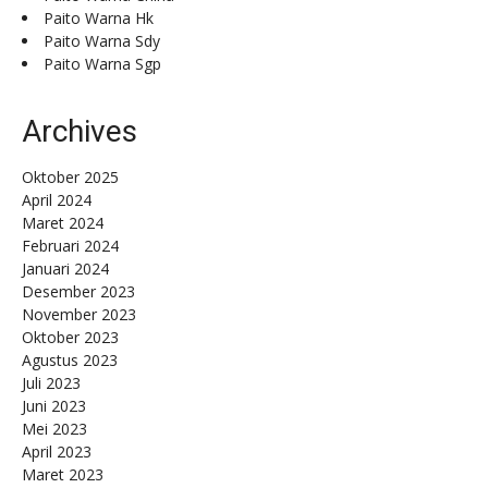
Paito Warna Hk
Paito Warna Sdy
Paito Warna Sgp
Archives
Oktober 2025
April 2024
Maret 2024
Februari 2024
Januari 2024
Desember 2023
November 2023
Oktober 2023
Agustus 2023
Juli 2023
Juni 2023
Mei 2023
April 2023
Maret 2023