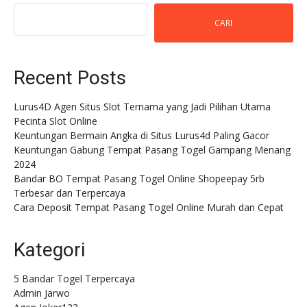
CARI
Recent Posts
Lurus4D Agen Situs Slot Ternama yang Jadi Pilihan Utama
Pecinta Slot Online
Keuntungan Bermain Angka di Situs Lurus4d Paling Gacor
Keuntungan Gabung Tempat Pasang Togel Gampang Menang
2024
Bandar BO Tempat Pasang Togel Online Shopeepay 5rb
Terbesar dan Terpercaya
Cara Deposit Tempat Pasang Togel Online Murah dan Cepat
Kategori
5 Bandar Togel Terpercaya
Admin Jarwo