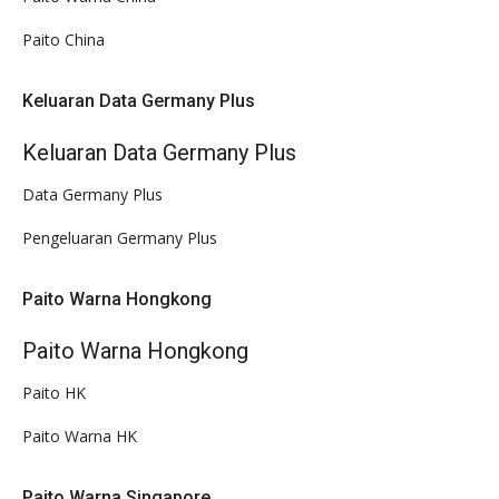
Paito China
Keluaran Data Germany Plus
Keluaran Data Germany Plus
Data Germany Plus
Pengeluaran Germany Plus
Paito Warna Hongkong
Paito Warna Hongkong
Paito HK
Paito Warna HK
Paito Warna Singapore