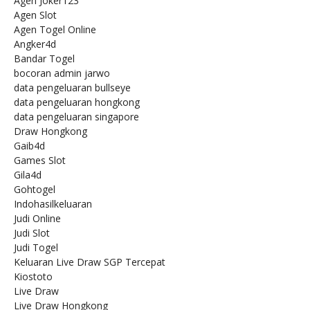
Agen Joker123
Agen Slot
Agen Togel Online
Angker4d
Bandar Togel
bocoran admin jarwo
data pengeluaran bullseye
data pengeluaran hongkong
data pengeluaran singapore
Draw Hongkong
Gaib4d
Games Slot
Gila4d
Gohtogel
Indohasilkeluaran
Judi Online
Judi Slot
Judi Togel
Keluaran Live Draw SGP Tercepat
Kiostoto
Live Draw
Live Draw Hongkong