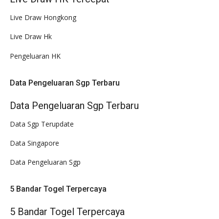
Live Draw Hongkong
Live Draw Hk
Pengeluaran HK
Data Pengeluaran Sgp Terbaru
Data Pengeluaran Sgp Terbaru
Data Sgp Terupdate
Data Singapore
Data Pengeluaran Sgp
5 Bandar Togel Terpercaya
5 Bandar Togel Terpercaya