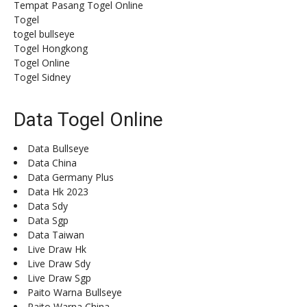
Tempat Pasang Togel Online
Togel
togel bullseye
Togel Hongkong
Togel Online
Togel Sidney
Data Togel Online
Data Bullseye
Data China
Data Germany Plus
Data Hk 2023
Data Sdy
Data Sgp
Data Taiwan
Live Draw Hk
Live Draw Sdy
Live Draw Sgp
Paito Warna Bullseye
Paito Warna China