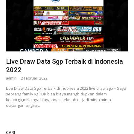
Live Draw Data Sgp Terbaik di Indonesia
2022
admin
2 Februari 2022
Live Draw Data Sgp Terbaik di Indonesia 2022 live draw sgp – Saya
seorang family yg TDK bisa biaya menghidupkan dalam
keluarga,misalnya biaya anak sekolah dll.jadi minta minta
dukungan angka…
CARI