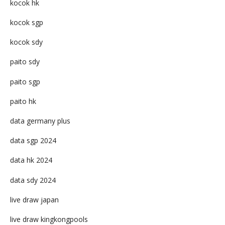
kocok hk
kocok sgp
kocok sdy
paito sdy
paito sgp
paito hk
data germany plus
data sgp 2024
data hk 2024
data sdy 2024
live draw japan
live draw kingkongpools