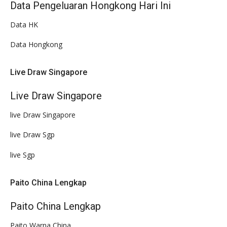
Data Pengeluaran Hongkong Hari Ini
Data HK
Data Hongkong
Live Draw Singapore
Live Draw Singapore
live Draw Singapore
live Draw Sgp
live Sgp
Paito China Lengkap
Paito China Lengkap
Paito Warna China