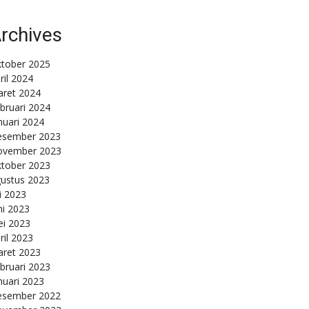
rchives
tober 2025
ril 2024
ret 2024
bruari 2024
nuari 2024
sember 2023
ovember 2023
tober 2023
ustus 2023
li 2023
ni 2023
i 2023
ril 2023
ret 2023
bruari 2023
nuari 2023
sember 2022