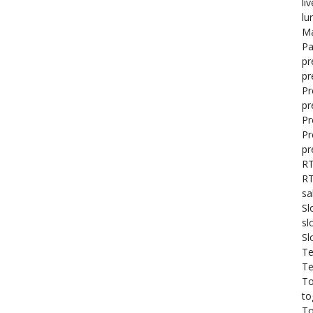
li
lu
M
Pa
pr
pr
Pr
pr
Pr
Pr
pr
RT
RT
sa
Sl
sl
Sl
Te
Te
To
to
To