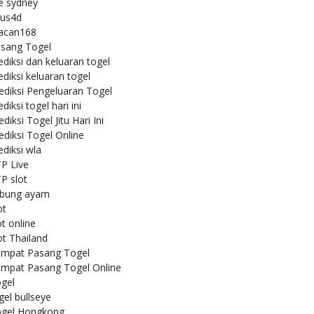
ve sydney
rus4d
acan168
sang Togel
ediksi dan keluaran togel
ediksi keluaran togel
ediksi Pengeluaran Togel
ediksi togel hari ini
ediksi Togel Jitu Hari Ini
ediksi Togel Online
ediksi wla
P Live
P slot
bung ayam
ot
ot online
ot Thailand
mpat Pasang Togel
mpat Pasang Togel Online
gel
gel bullseye
gel Hongkong