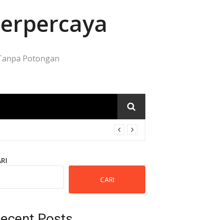
Terpercaya
a Tanpa Potongan
RI
CARI
ecent Posts