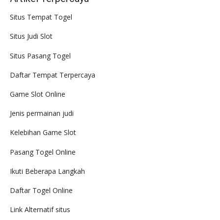
Situs Tempat Togel
Situs Judi Slot
Situs Pasang Togel
Daftar Tempat Terpercaya
Game Slot Online
Jenis permainan judi
Kelebihan Game Slot
Pasang Togel Online
Ikuti Beberapa Langkah
Daftar Togel Online
Link Alternatif situs