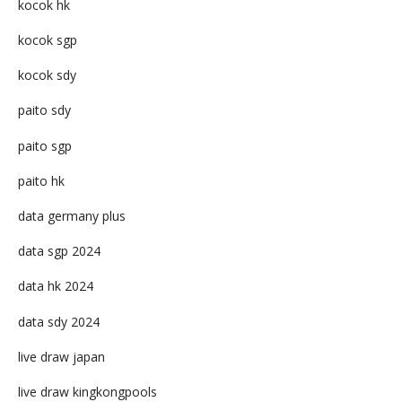
kocok hk
kocok sgp
kocok sdy
paito sdy
paito sgp
paito hk
data germany plus
data sgp 2024
data hk 2024
data sdy 2024
live draw japan
live draw kingkongpools