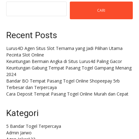
CARI
Recent Posts
Lurus4D Agen Situs Slot Ternama yang Jadi Pilihan Utama
Pecinta Slot Online
Keuntungan Bermain Angka di Situs Lurus4d Paling Gacor
Keuntungan Gabung Tempat Pasang Togel Gampang Menang
2024
Bandar BO Tempat Pasang Togel Online Shopeepay 5rb
Terbesar dan Terpercaya
Cara Deposit Tempat Pasang Togel Online Murah dan Cepat
Kategori
5 Bandar Togel Terpercaya
Admin Jarwo