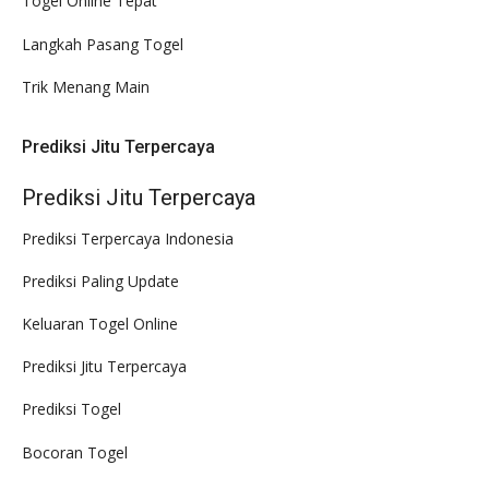
Togel Online Tepat
Langkah Pasang Togel
Trik Menang Main
Prediksi Jitu Terpercaya
Prediksi Jitu Terpercaya
Prediksi Terpercaya Indonesia
Prediksi Paling Update
Keluaran Togel Online
Prediksi Jitu Terpercaya
Prediksi Togel
Bocoran Togel