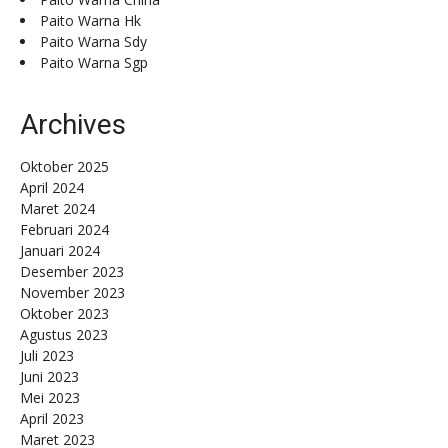
Paito Warna Hk
Paito Warna Sdy
Paito Warna Sgp
Archives
Oktober 2025
April 2024
Maret 2024
Februari 2024
Januari 2024
Desember 2023
November 2023
Oktober 2023
Agustus 2023
Juli 2023
Juni 2023
Mei 2023
April 2023
Maret 2023