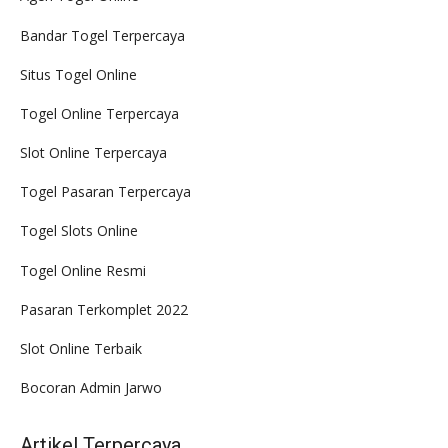
Bandar Togel Terpercaya
Situs Togel Online
Togel Online Terpercaya
Slot Online Terpercaya
Togel Pasaran Terpercaya
Togel Slots Online
Togel Online Resmi
Pasaran Terkomplet 2022
Slot Online Terbaik
Bocoran Admin Jarwo
Artikel Terpercaya