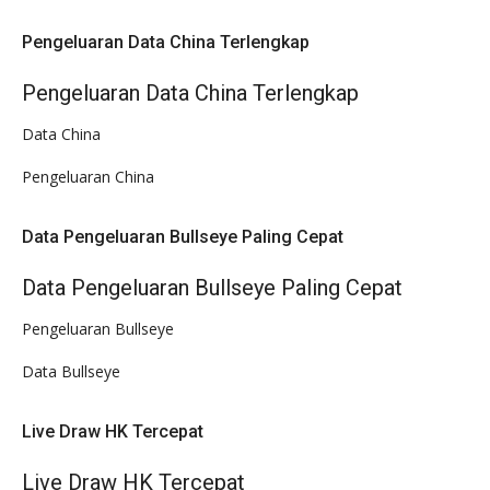
Pengeluaran Data China Terlengkap
Pengeluaran Data China Terlengkap
Data China
Pengeluaran China
Data Pengeluaran Bullseye Paling Cepat
Data Pengeluaran Bullseye Paling Cepat
Pengeluaran Bullseye
Data Bullseye
Live Draw HK Tercepat
Live Draw HK Tercepat