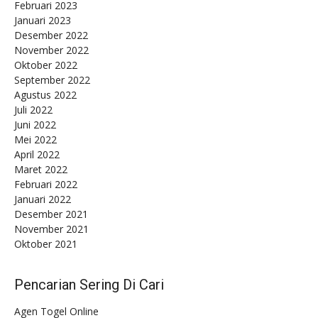
Februari 2023
Januari 2023
Desember 2022
November 2022
Oktober 2022
September 2022
Agustus 2022
Juli 2022
Juni 2022
Mei 2022
April 2022
Maret 2022
Februari 2022
Januari 2022
Desember 2021
November 2021
Oktober 2021
Pencarian Sering Di Cari
Agen Togel Online