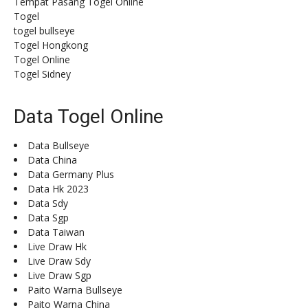
Tempat Pasang Togel Online
Togel
togel bullseye
Togel Hongkong
Togel Online
Togel Sidney
Data Togel Online
Data Bullseye
Data China
Data Germany Plus
Data Hk 2023
Data Sdy
Data Sgp
Data Taiwan
Live Draw Hk
Live Draw Sdy
Live Draw Sgp
Paito Warna Bullseye
Paito Warna China