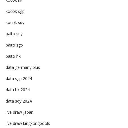
kocok hk
kocok sgp
kocok sdy
paito sdy
paito sgp
paito hk
data germany plus
data sgp 2024
data hk 2024
data sdy 2024
live draw japan
live draw kingkongpools