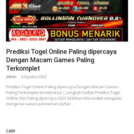
Prediksi Togel Online Paling dipercaya
Dengan Macam Games Paling
Terkomplet
admin
4 Agustus 2022
Prediksi Togel Online Paling dipercaya Dengan Macam Games
Paling Terkomplet di Indonesia | Langkah Daftar Prediksi Togel
Online Slot Paling dipercaya 2022 Silahkan kita sedikit mengulas
mengenai variasi permainan daftar…
CARI