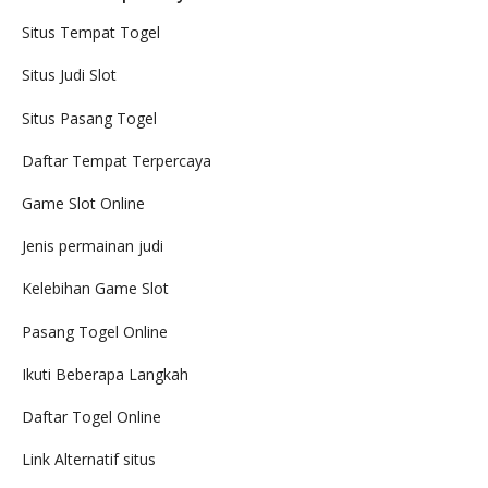
Situs Tempat Togel
Situs Judi Slot
Situs Pasang Togel
Daftar Tempat Terpercaya
Game Slot Online
Jenis permainan judi
Kelebihan Game Slot
Pasang Togel Online
Ikuti Beberapa Langkah
Daftar Togel Online
Link Alternatif situs