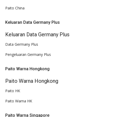
Paito China
Keluaran Data Germany Plus
Keluaran Data Germany Plus
Data Germany Plus
Pengeluaran Germany Plus
Paito Warna Hongkong
Paito Warna Hongkong
Paito HK
Paito Warna HK
Paito Warna Singapore