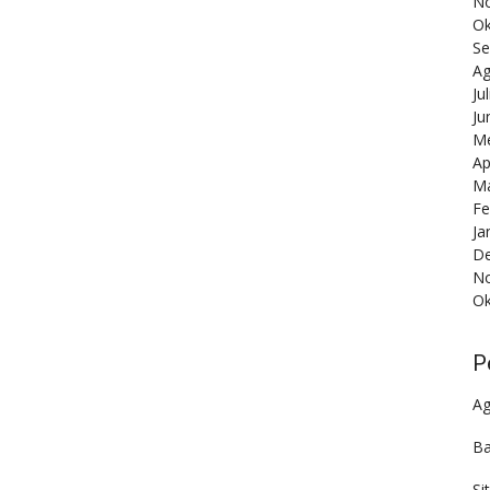
N
Ok
Se
Ag
Ju
Ju
Me
Ap
Ma
Fe
Ja
De
N
Ok
P
Ag
Ba
Si