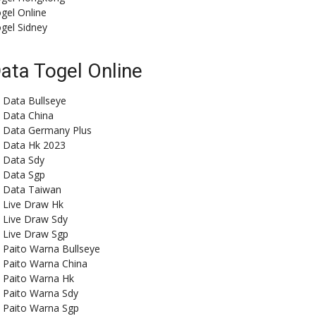
gel Online
gel Sidney
ata Togel Online
Data Bullseye
Data China
Data Germany Plus
Data Hk 2023
Data Sdy
Data Sgp
Data Taiwan
Live Draw Hk
Live Draw Sdy
Live Draw Sgp
Paito Warna Bullseye
Paito Warna China
Paito Warna Hk
Paito Warna Sdy
Paito Warna Sgp