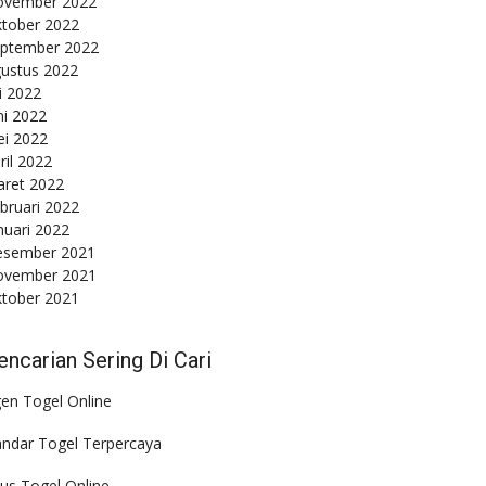
ovember 2022
tober 2022
ptember 2022
ustus 2022
li 2022
ni 2022
i 2022
ril 2022
ret 2022
bruari 2022
nuari 2022
sember 2021
ovember 2021
tober 2021
encarian Sering Di Cari
en Togel Online
ndar Togel Terpercaya
tus Togel Online