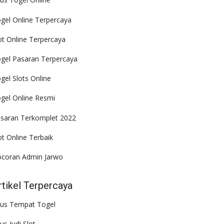
gel Online Terpercaya
ot Online Terpercaya
gel Pasaran Terpercaya
gel Slots Online
gel Online Resmi
saran Terkomplet 2022
ot Online Terbaik
coran Admin Jarwo
rtikel Terpercaya
tus Tempat Togel
tus Judi Slot