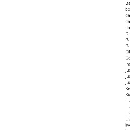
Ba
bo
da
da
da
D
Ga
Ga
Gi
Go
In
Ju
Ju
Ju
Ke
Ki
Li
Li
Li
Li
li