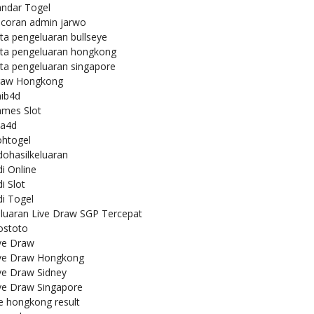
ndar Togel
coran admin jarwo
ta pengeluaran bullseye
ta pengeluaran hongkong
ta pengeluaran singapore
raw Hongkong
ib4d
mes Slot
la4d
htogel
dohasilkeluaran
di Online
di Slot
di Togel
luaran Live Draw SGP Tercepat
ostoto
ve Draw
ve Draw Hongkong
ve Draw Sidney
ve Draw Singapore
ve hongkong result