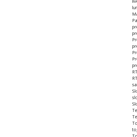
li
lu
M
Pa
pr
pr
Pr
pr
Pr
Pr
pr
RT
RT
sa
Sl
sl
Sl
Te
Te
To
to
To