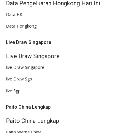
Data Pengeluaran Hongkong Hari Ini
Data HK
Data Hongkong
Live Draw Singapore
Live Draw Singapore
live Draw Singapore
live Draw Sgp
live Sgp
Paito China Lengkap
Paito China Lengkap
Paito Warna China