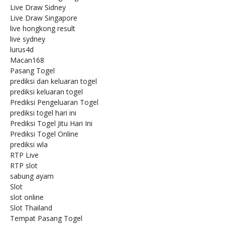
Live Draw Sidney
Live Draw Singapore
live hongkong result
live sydney
lurus4d
Macan168
Pasang Togel
prediksi dan keluaran togel
prediksi keluaran togel
Prediksi Pengeluaran Togel
prediksi togel hari ini
Prediksi Togel Jitu Hari Ini
Prediksi Togel Online
prediksi wla
RTP Live
RTP slot
sabung ayam
Slot
slot online
Slot Thailand
Tempat Pasang Togel