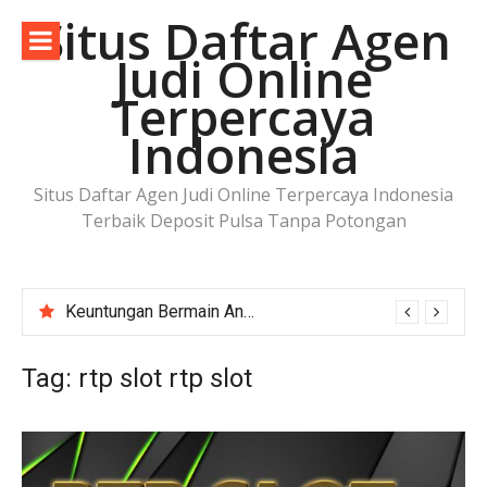
Lompat
Situs Daftar Agen
ke
Judi Online
konten
Terpercaya
Indonesia
Situs Daftar Agen Judi Online Terpercaya Indonesia
Terbaik Deposit Pulsa Tanpa Potongan
Keuntungan Bermain Angka di Situs Lurus4d Paling Gacor
Tag:
rtp slot rtp slot