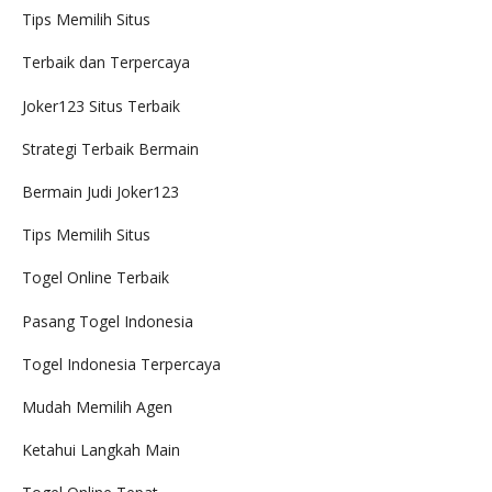
Tips Memilih Situs
Terbaik dan Terpercaya
Joker123 Situs Terbaik
Strategi Terbaik Bermain
Bermain Judi Joker123
Tips Memilih Situs
Togel Online Terbaik
Pasang Togel Indonesia
Togel Indonesia Terpercaya
Mudah Memilih Agen
Ketahui Langkah Main