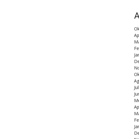
A
Ok
Ap
Ma
Fe
Ja
De
N
Ok
Ag
Ju
Ju
Me
Ap
Ma
Fe
Ja
De