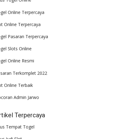
gel Online Terpercaya
ot Online Terpercaya
gel Pasaran Terpercaya
gel Slots Online
gel Online Resmi
saran Terkomplet 2022
ot Online Terbaik
coran Admin Jarwo
rtikel Terpercaya
tus Tempat Togel
tus Judi Slot