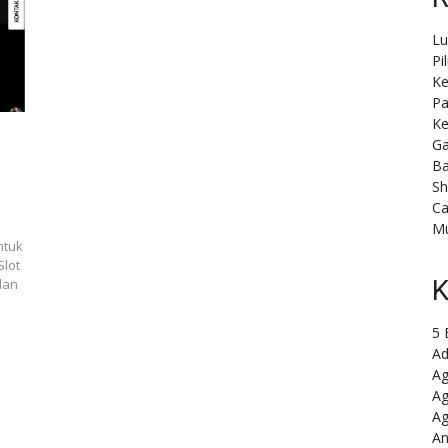
Lu
Pi
Ke
Pa
Ke
G
Ba
Sh
Ca
Mu
ntuk
Slot
K
dan
5 
Ad
Ag
Ag
Ag
An