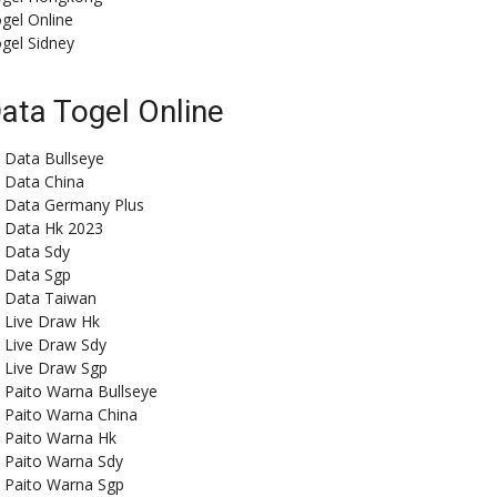
gel Online
gel Sidney
ata Togel Online
Data Bullseye
Data China
Data Germany Plus
Data Hk 2023
Data Sdy
Data Sgp
Data Taiwan
Live Draw Hk
Live Draw Sdy
Live Draw Sgp
Paito Warna Bullseye
Paito Warna China
Paito Warna Hk
Paito Warna Sdy
Paito Warna Sgp