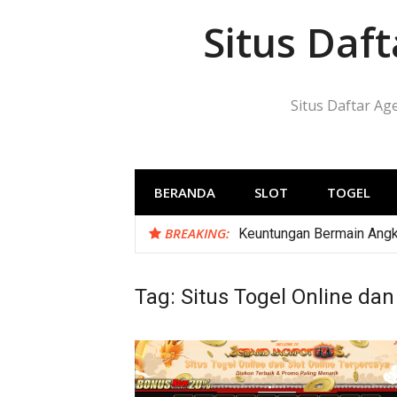
Lompat
Situs Daf
ke
konten
Situs Daftar Ag
BERANDA
SLOT
TOGEL
BREAKING:
Keuntungan Bermain Angka
Tag:
Situs Togel Online dan