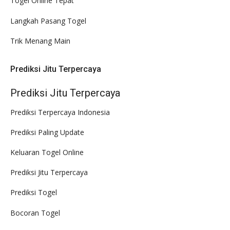
Togel Online Tepat
Langkah Pasang Togel
Trik Menang Main
Prediksi Jitu Terpercaya
Prediksi Jitu Terpercaya
Prediksi Terpercaya Indonesia
Prediksi Paling Update
Keluaran Togel Online
Prediksi Jitu Terpercaya
Prediksi Togel
Bocoran Togel