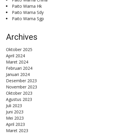
Paito Warna Hk
Paito Warna Sdy
Paito Warna Sgp
Archives
Oktober 2025
April 2024
Maret 2024
Februari 2024
Januari 2024
Desember 2023
November 2023
Oktober 2023
Agustus 2023
Juli 2023
Juni 2023
Mei 2023
April 2023
Maret 2023