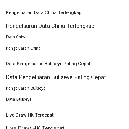
Pengeluaran Data China Terlengkap
Pengeluaran Data China Terlengkap
Data China
Pengeluaran China
Data Pengeluaran Bullseye Paling Cepat
Data Pengeluaran Bullseye Paling Cepat
Pengeluaran Bullseye
Data Bullseye
Live Draw HK Tercepat
Live Draw HK Tercepat