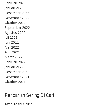
Februari 2023
Januari 2023
Desember 2022
November 2022
Oktober 2022
September 2022
Agustus 2022
Juli 2022
Juni 2022
Mei 2022
April 2022
Maret 2022
Februari 2022
Januari 2022
Desember 2021
November 2021
Oktober 2021
Pencarian Sering Di Cari
Agen Togel Online