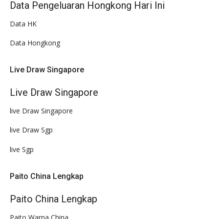
Data Pengeluaran Hongkong Hari Ini
Data HK
Data Hongkong
Live Draw Singapore
Live Draw Singapore
live Draw Singapore
live Draw Sgp
live Sgp
Paito China Lengkap
Paito China Lengkap
Paito Warna China