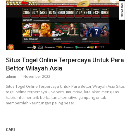
Situs Togel Online Terpercaya Untuk Para
Bettor Wilayah Asia
admin
4 November 2022
Situs Togel Online Terpercaya Untuk Para Bettor Wilayah Asia Situs
togel online terpercaya – Seperti umumnya, kita akan mengulas
habis info menarik berkaitan alternative gampang untuk
memperoleh keuntungan paling besar…
CARI