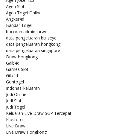
Agen Joker123
Agen Slot
Agen Togel Online
Angker4d
Bandar Togel
bocoran admin jarwo
data pengeluaran bullseye
data pengeluaran hongkong
data pengeluaran singapore
Draw Hongkong
Gaib4d
Games Slot
Gila4d
Gohtogel
Indohasilkeluaran
Judi Online
Judi Slot
Judi Togel
Keluaran Live Draw SGP Tercepat
Kiostoto
Live Draw
Live Draw Hongkong