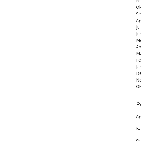
N
Ok
Se
Ag
Ju
Ju
Me
Ap
Ma
Fe
Ja
De
N
Ok
P
Ag
Ba
Si