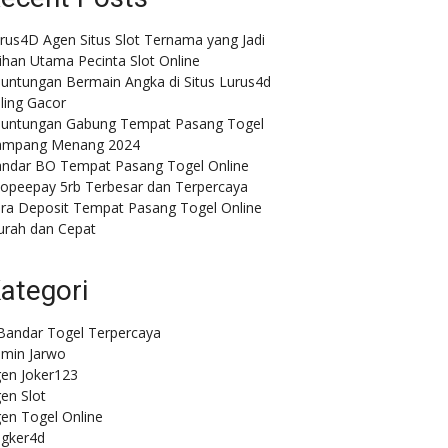
rus4D Agen Situs Slot Ternama yang Jadi
lihan Utama Pecinta Slot Online
untungan Bermain Angka di Situs Lurus4d
ling Gacor
untungan Gabung Tempat Pasang Togel
ampang Menang 2024
ndar BO Tempat Pasang Togel Online
opeepay 5rb Terbesar dan Terpercaya
ra Deposit Tempat Pasang Togel Online
rah dan Cepat
ategori
Bandar Togel Terpercaya
min Jarwo
en Joker123
en Slot
en Togel Online
gker4d