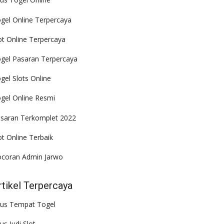
gel Online Terpercaya
ot Online Terpercaya
gel Pasaran Terpercaya
gel Slots Online
gel Online Resmi
saran Terkomplet 2022
ot Online Terbaik
coran Admin Jarwo
rtikel Terpercaya
tus Tempat Togel
tus Judi Slot