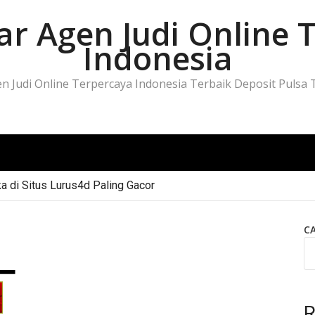
tar Agen Judi Online 
Indonesia
en Judi Online Terpercaya Indonesia Terbaik Deposit Puls
 di Situs Lurus4d Paling Gacor
CA
R