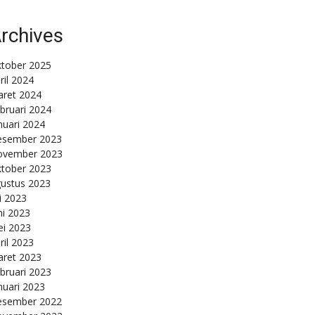
rchives
tober 2025
ril 2024
ret 2024
bruari 2024
nuari 2024
sember 2023
ovember 2023
tober 2023
ustus 2023
li 2023
ni 2023
i 2023
ril 2023
ret 2023
bruari 2023
nuari 2023
sember 2022