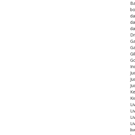
Ba
bo
da
da
da
D
Ga
Ga
Gi
Go
In
Ju
Ju
Ju
Ke
Ki
Li
Li
Li
Li
li