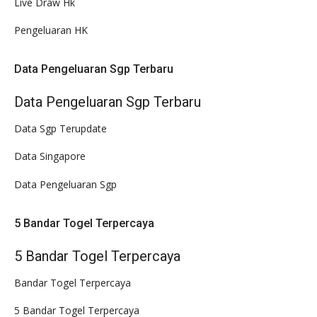
Live Draw Hk
Pengeluaran HK
Data Pengeluaran Sgp Terbaru
Data Pengeluaran Sgp Terbaru
Data Sgp Terupdate
Data Singapore
Data Pengeluaran Sgp
5 Bandar Togel Terpercaya
5 Bandar Togel Terpercaya
Bandar Togel Terpercaya
5 Bandar Togel Terpercaya