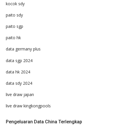
kocok sdy
paito sdy
paito sgp
paito hk
data germany plus
data sgp 2024
data hk 2024
data sdy 2024
live draw japan
live draw kingkongpools
Pengeluaran Data China Terlengkap