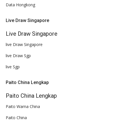
Data Hongkong
Live Draw Singapore
Live Draw Singapore
live Draw Singapore
live Draw Sgp
live Sgp
Paito China Lengkap
Paito China Lengkap
Paito Warna China
Paito China