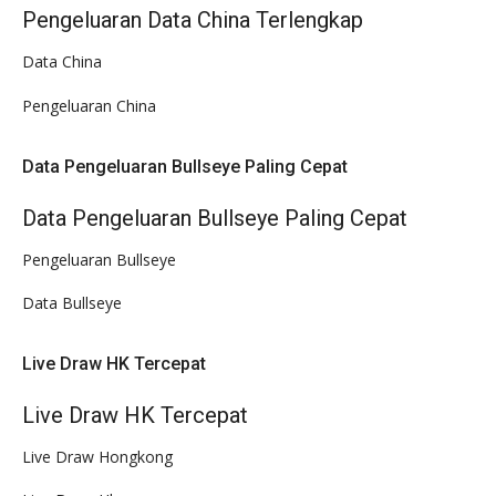
Pengeluaran Data China Terlengkap
Data China
Pengeluaran China
Data Pengeluaran Bullseye Paling Cepat
Data Pengeluaran Bullseye Paling Cepat
Pengeluaran Bullseye
Data Bullseye
Live Draw HK Tercepat
Live Draw HK Tercepat
Live Draw Hongkong