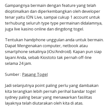
Gampangnya bermain dengan feature yang telah
dioptimalkan dan diperkembangkan oleh developer
tenar yaitu IDN Live, sampai cukup 1 account untuk
terhubung seluruh type type permainan didalamnya,
juga live kasino online dan dingdong togel.
Tentukan handphone unggulan anda untuk bermain.
Dapat Mengenakan computer, netbook atau
smartphone sekalinya (iOs/Android). Kapan pun siap
layani Anda, sebab Kiostoto tak pernah off-line
selama 24 jam.
Sumber :
Pasang Togel
Jadi selanjutnya point paling perlu yang dambakan
kita terangkan lebih pernah perihal bandar togel
sydney paling besar yang menawarkan fasilitas
layaknya telah diutarakan oleh kita di atas.