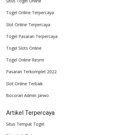
Situs Togel Online
Togel Online Terpercaya
Slot Online Terpercaya
Togel Pasaran Terpercaya
Togel Slots Online
Togel Online Resmi
Pasaran Terkomplet 2022
Slot Online Terbaik
Bocoran Admin Jarwo
Artikel Terpercaya
Situs Tempat Togel