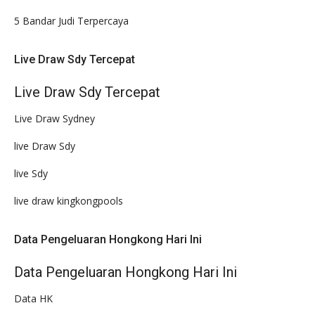
5 Bandar Judi Terpercaya
Live Draw Sdy Tercepat
Live Draw Sdy Tercepat
Live Draw Sydney
live Draw Sdy
live Sdy
live draw kingkongpools
Data Pengeluaran Hongkong Hari Ini
Data Pengeluaran Hongkong Hari Ini
Data HK