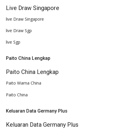
Live Draw Singapore
live Draw Singapore
live Draw Sgp
live Sgp
Paito China Lengkap
Paito China Lengkap
Paito Warna China
Paito China
Keluaran Data Germany Plus
Keluaran Data Germany Plus