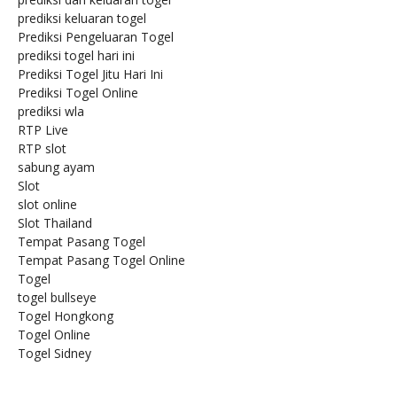
prediksi keluaran togel
Prediksi Pengeluaran Togel
prediksi togel hari ini
Prediksi Togel Jitu Hari Ini
Prediksi Togel Online
prediksi wla
RTP Live
RTP slot
sabung ayam
Slot
slot online
Slot Thailand
Tempat Pasang Togel
Tempat Pasang Togel Online
Togel
togel bullseye
Togel Hongkong
Togel Online
Togel Sidney