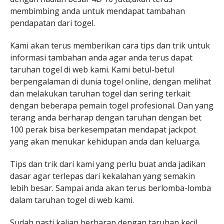
membimbing anda untuk mendapat tambahan
pendapatan dari togel.
Kami akan terus memberikan cara tips dan trik untuk
informasi tambahan anda agar anda terus dapat
taruhan togel di web kami. Kami betul-betul
berpengalaman di dunia togel online, dengan melihat
dan melakukan taruhan togel dan sering terkait
dengan beberapa pemain togel profesional. Dan yang
terang anda berharap dengan taruhan dengan bet
100 perak bisa berkesempatan mendapat jackpot
yang akan menukar kehidupan anda dan keluarga.
Tips dan trik dari kami yang perlu buat anda jadikan
dasar agar terlepas dari kekalahan yang semakin
lebih besar. Sampai anda akan terus berlomba-lomba
dalam taruhan togel di web kami.
Sudah pasti kalian berharap dengan taruhan kecil