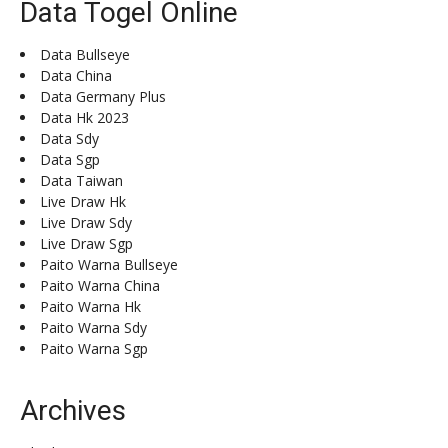
Data Togel Online
Data Bullseye
Data China
Data Germany Plus
Data Hk 2023
Data Sdy
Data Sgp
Data Taiwan
Live Draw Hk
Live Draw Sdy
Live Draw Sgp
Paito Warna Bullseye
Paito Warna China
Paito Warna Hk
Paito Warna Sdy
Paito Warna Sgp
Archives