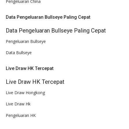
Pengeluaran China
Data Pengeluaran Bullseye Paling Cepat
Data Pengeluaran Bullseye Paling Cepat
Pengeluaran Bullseye
Data Bullseye
Live Draw HK Tercepat
Live Draw HK Tercepat
Live Draw Hongkong
Live Draw Hk
Pengeluaran HK