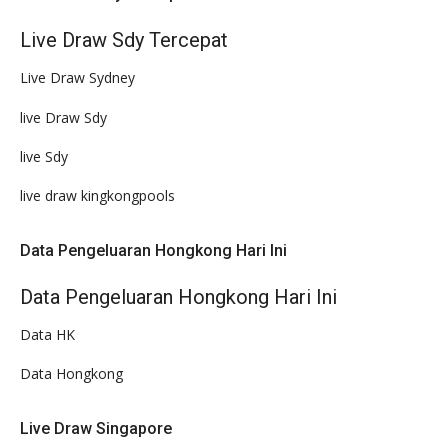
Live Draw Sdy Tercepat
Live Draw Sydney
live Draw Sdy
live Sdy
live draw kingkongpools
Data Pengeluaran Hongkong Hari Ini
Data Pengeluaran Hongkong Hari Ini
Data HK
Data Hongkong
Live Draw Singapore