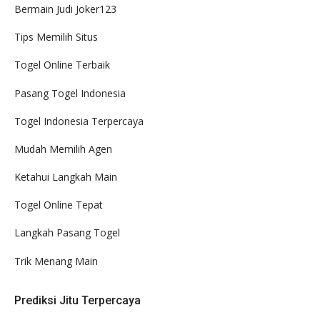
Bermain Judi Joker123
Tips Memilih Situs
Togel Online Terbaik
Pasang Togel Indonesia
Togel Indonesia Terpercaya
Mudah Memilih Agen
Ketahui Langkah Main
Togel Online Tepat
Langkah Pasang Togel
Trik Menang Main
Prediksi Jitu Terpercaya