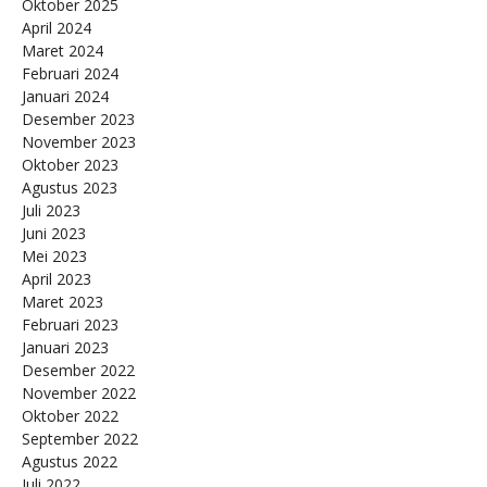
Oktober 2025
April 2024
Maret 2024
Februari 2024
Januari 2024
Desember 2023
November 2023
Oktober 2023
Agustus 2023
Juli 2023
Juni 2023
Mei 2023
April 2023
Maret 2023
Februari 2023
Januari 2023
Desember 2022
November 2022
Oktober 2022
September 2022
Agustus 2022
Juli 2022