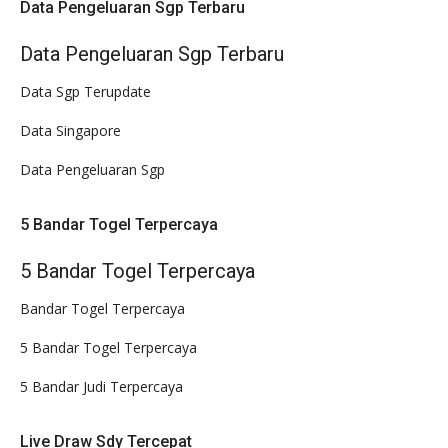
Data Pengeluaran Sgp Terbaru
Data Pengeluaran Sgp Terbaru
Data Sgp Terupdate
Data Singapore
Data Pengeluaran Sgp
5 Bandar Togel Terpercaya
5 Bandar Togel Terpercaya
Bandar Togel Terpercaya
5 Bandar Togel Terpercaya
5 Bandar Judi Terpercaya
Live Draw Sdy Tercepat