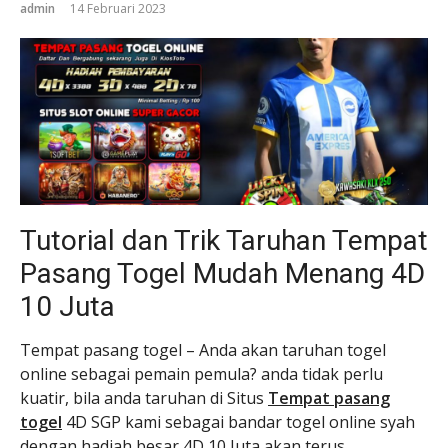
admin
14 Februari 2023
Tutorial dan Trik Taruhan Tempat
Pasang Togel Mudah Menang 4D
10 Juta
Tempat pasang togel – Anda akan taruhan togel
online sebagai pemain pemula? anda tidak perlu
kuatir, bila anda taruhan di Situs
Tempat pasang
togel
4D SGP kami sebagai bandar togel online syah
dengan hadiah besar 4D 10 Juta,akan terus