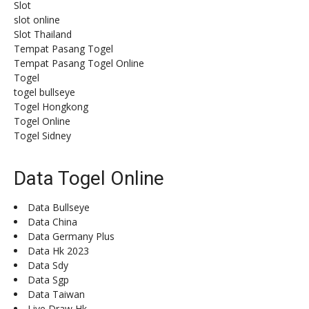
Slot
slot online
Slot Thailand
Tempat Pasang Togel
Tempat Pasang Togel Online
Togel
togel bullseye
Togel Hongkong
Togel Online
Togel Sidney
Data Togel Online
Data Bullseye
Data China
Data Germany Plus
Data Hk 2023
Data Sdy
Data Sgp
Data Taiwan
Live Draw Hk