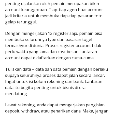
penting dijalankan oleh pemain merupakan bikin
account keanggotaan. Tiap-tiap agen buat account
jadi kriteria untuk membuka tiap-tiap pasaran toto
gelap terunggul.
Dengan mengerjakan 1x register saja, pemain bisa
membuka seluruhnya type dan pasaran togel
termashyur di dunia. Proses register account tidak
perlu waktu yang lama dan cost besar. Lantaran
account dapat didaftarkan dengan cuma-cuma.
Tuliskan data – data dan data pemain dengan berlaku
supaya seluruhnya proses dapat jalan secara lancar.
Ingat untuk isi kolom rekening dan bank. Lantaran
data itu begitu penting untuk bisnis di era
mendatang.
Lewat rekening, anda dapat mengerjakan pengisian
deposit, withdraw, atau penarikan dana. Maka, jangan