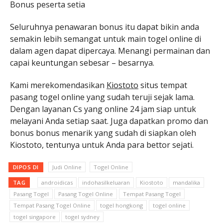
Bonus peserta setia
Seluruhnya penawaran bonus itu dapat bikin anda
semakin lebih semangat untuk main togel online di
dalam agen dapat dipercaya. Menangi permainan dan
capai keuntungan sebesar – besarnya.
Kami merekomendasikan
Kiostoto
situs tempat
pasang togel online yang sudah teruji sejak lama.
Dengan layanan Cs yang online 24 jam siap untuk
melayani Anda setiap saat. Juga dapatkan promo dan
bonus bonus menarik yang sudah di siapkan oleh
Kiostoto, tentunya untuk Anda para bettor sejati.
DIPOS DI
Judi Online
Togel Online
TAG
androidicas
indohasilkeluaran
Kiostoto
mandalika
Pasang Togel
Pasang Togel Online
Tempat Pasang Togel
Tempat Pasang Togel Online
togel hongkong
togel online
togel singapore
togel sydney