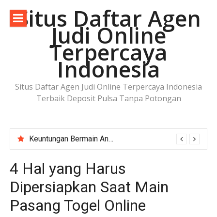
Lompat
Situs Daftar Agen
ke
Judi Online
konten
Terpercaya
Indonesia
Situs Daftar Agen Judi Online Terpercaya Indonesia
Terbaik Deposit Pulsa Tanpa Potongan
Keuntungan Gabung Tempat Pasang Togel Gampang Menang 2024
4 Hal yang Harus
Dipersiapkan Saat Main
Pasang Togel Online