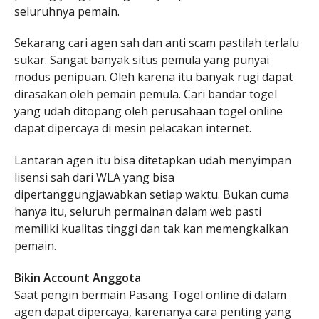
seluruhnya pemain.
Sekarang cari agen sah dan anti scam pastilah terlalu
sukar. Sangat banyak situs pemula yang punyai
modus penipuan. Oleh karena itu banyak rugi dapat
dirasakan oleh pemain pemula. Cari bandar togel
yang udah ditopang oleh perusahaan togel online
dapat dipercaya di mesin pelacakan internet.
Lantaran agen itu bisa ditetapkan udah menyimpan
lisensi sah dari WLA yang bisa
dipertanggungjawabkan setiap waktu. Bukan cuma
hanya itu, seluruh permainan dalam web pasti
memiliki kualitas tinggi dan tak kan memengkalkan
pemain.
Bikin Account Anggota
Saat pengin bermain Pasang Togel online di dalam
agen dapat dipercaya, karenanya cara penting yang