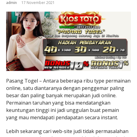
admin
17 November 2021
Pasang Togel – Antara beberapa ribu type permainan
online, satu diantaranya dengan penggemar paling
besar dan paling banyak merupakan judi online.
Permainan taruhan yang bisa mendatangkan
keuntungan tinggi ini jadi unggulan buat pemain
yang mau mendapati pendapatan secara instant.
Lebih sekarang cari web-site judi tidak permasalahan