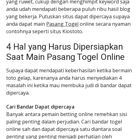
yang ruwet, cukup dengan menghimpit keyword saja
anda udah mendapati beberapa puluh ribu hasil blog
yang bekerja. Putuskan situs dapat dipercaya supaya
anda dapat main
Pasang Togel
online secara nyaman
contohnya seperti situs Kiostoto.
4 Hal yang Harus Dipersiapkan
Saat Main Pasang Togel Online
Supaya dapat mendapati keberhasilan ketika bermain
toto gelap, karenanya anda harus menyediakan 4
masalah ini ketika mau membuka judi di bandar dapat
dipercaya.
Cari Bandar Dapat dipercaya
Banyak antara pemain betting online remehkan sisi
paling penting dalam perjudian. Cari bandar togel
online sah dan dapat dipercaya satu diantara soal
penting yang penting menjadi perhatian oleh