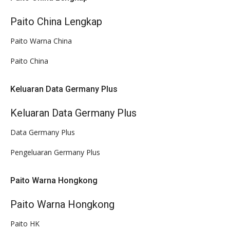
Paito China Lengkap
Paito Warna China
Paito China
Keluaran Data Germany Plus
Keluaran Data Germany Plus
Data Germany Plus
Pengeluaran Germany Plus
Paito Warna Hongkong
Paito Warna Hongkong
Paito HK