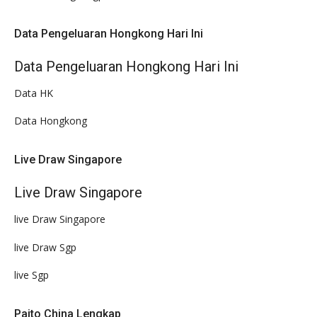
Data Pengeluaran Hongkong Hari Ini
Data Pengeluaran Hongkong Hari Ini
Data HK
Data Hongkong
Live Draw Singapore
Live Draw Singapore
live Draw Singapore
live Draw Sgp
live Sgp
Paito China Lengkap