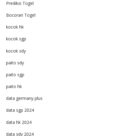
Prediksi Togel
Bocoran Togel
kocok hk
kocok sgp
kocok sdy
paito sdy
paito sgp
paito hk
data germany plus
data sgp 2024
data hk 2024
data sdy 2024