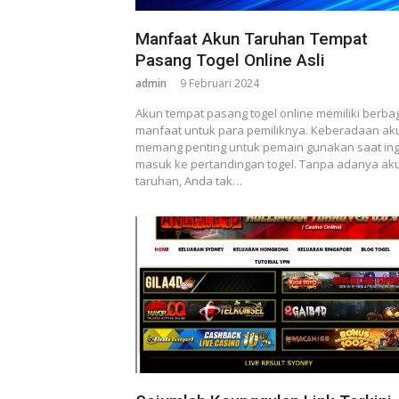
Manfaat Akun Taruhan Tempat
Pasang Togel Online Asli
admin
9 Februari 2024
Akun tempat pasang togel online memiliki berba
manfaat untuk para pemiliknya. Keberadaan ak
memang penting untuk pemain gunakan saat ing
masuk ke pertandingan togel. Tanpa adanya ak
taruhan, Anda tak…