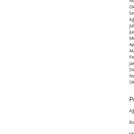
N
Ok
Se
Ag
Ju
Ju
Me
Ap
Ma
Fe
Ja
De
N
Ok
P
Ag
Ba
Si