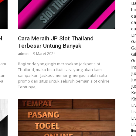
Ba
bo
da
da
da
D
l
Cara Meraih JP Slot Thailand
Ga
Terbesar Untung Banyak
Ga
admin
9 Maret 2024
Gi
Go
ham
Bagi Anda yang ingin merasakan jackpot slot
In
Thailand, maka bisa ikuti cara yang akan kami
Ju
kan
sampaikan. Jackpot memang menjadi salah satu
Ju
pa
promo dari situs untuk seluruh pemain slot online.
Ju
Tentunya,…
Ke
Ki
Li
Li
Li
Li
li