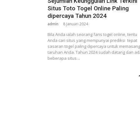
Sejumlah Keunggulan Link Terkini
Situs Toto Togel Online Paling
dipercaya Tahun 2024
admin
8 Januari 2024
Bila Anda ialah seorang fans togel online, tentu
Anda cari situs yang mempunyai prediksi tepat
sasaran togel paling dipercaya untuk memasan
taruhan Anda. Tahun 2024 sudah datang dan ad
beberapa situs…
Paginasi
pos