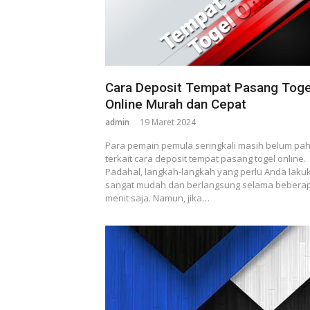
Cara Deposit Tempat Pasang Toge
Online Murah dan Cepat
admin
19 Maret 2024
Para pemain pemula seringkali masih belum pa
terkait cara deposit tempat pasang togel online.
Padahal, langkah-langkah yang perlu Anda laku
sangat mudah dan berlangsung selama bebera
menit saja. Namun, jika…