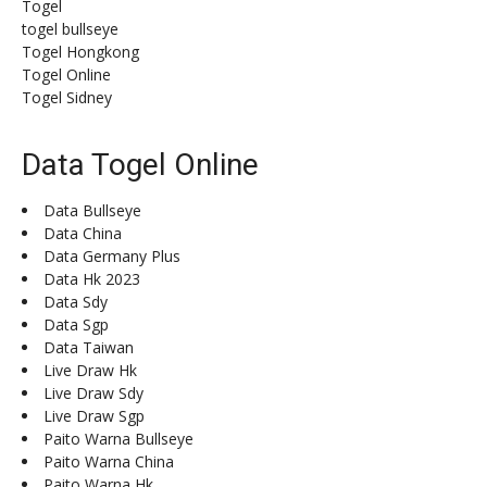
Togel
togel bullseye
Togel Hongkong
Togel Online
Togel Sidney
Data Togel Online
Data Bullseye
Data China
Data Germany Plus
Data Hk 2023
Data Sdy
Data Sgp
Data Taiwan
Live Draw Hk
Live Draw Sdy
Live Draw Sgp
Paito Warna Bullseye
Paito Warna China
Paito Warna Hk