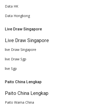
Data HK
Data Hongkong
Live Draw Singapore
Live Draw Singapore
live Draw Singapore
live Draw Sgp
live Sgp
Paito China Lengkap
Paito China Lengkap
Paito Warna China