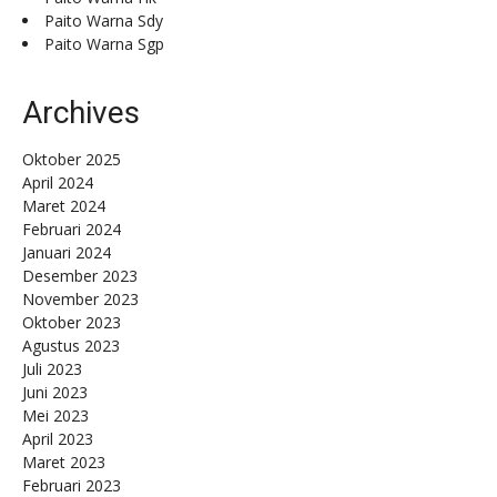
Paito Warna Sdy
Paito Warna Sgp
Archives
Oktober 2025
April 2024
Maret 2024
Februari 2024
Januari 2024
Desember 2023
November 2023
Oktober 2023
Agustus 2023
Juli 2023
Juni 2023
Mei 2023
April 2023
Maret 2023
Februari 2023