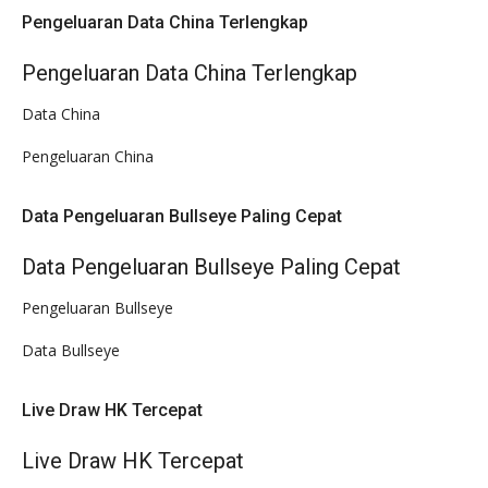
Pengeluaran Data China Terlengkap
Pengeluaran Data China Terlengkap
Data China
Pengeluaran China
Data Pengeluaran Bullseye Paling Cepat
Data Pengeluaran Bullseye Paling Cepat
Pengeluaran Bullseye
Data Bullseye
Live Draw HK Tercepat
Live Draw HK Tercepat