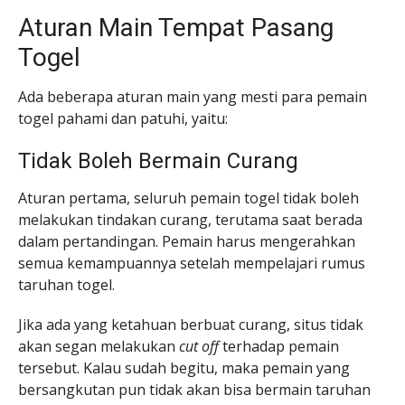
Aturan Main Tempat Pasang
Togel
Ada beberapa aturan main yang mesti para pemain
togel pahami dan patuhi, yaitu:
Tidak Boleh Bermain Curang
Aturan pertama, seluruh pemain togel tidak boleh
melakukan tindakan curang, terutama saat berada
dalam pertandingan. Pemain harus mengerahkan
semua kemampuannya setelah mempelajari rumus
taruhan togel.
Jika ada yang ketahuan berbuat curang, situs tidak
akan segan melakukan
cut off
terhadap pemain
tersebut. Kalau sudah begitu, maka pemain yang
bersangkutan pun tidak akan bisa bermain taruhan