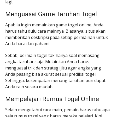
lagi.
Menguasai Game Taruhan Togel
Apabila ingin memainkan game togel online, Anda
harus tahu dulu cara mainnya. Biasanya, situs akan
memberikan deskripsi pada setiap permainan untuk
Anda baca dan pahami.
Sebab, bermain togel tak hanya soal memasang
angka taruhan saja. Melainkan Anda harus
menguasai trik dan strategi jitu agar angka yang
Anda pasang bisa akurat sesuai prediksi togel.
Sehingga, kesempatan menang taruhan pun dapat
Anda raih secara mudah.
Mempelajari Rumus Togel Online
Selain mengetahui cara main, pemain harus tahu apa
saja rumus togel yang harus mereka pelajari. Kini,