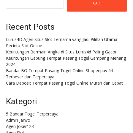
CARI
Recent Posts
Lurus4D Agen Situs Slot Ternama yang Jadi Pilihan Utama
Pecinta Slot Online
Keuntungan Bermain Angka di Situs Lurus4d Paling Gacor
Keuntungan Gabung Tempat Pasang Togel Gampang Menang
2024
Bandar BO Tempat Pasang Togel Online Shopeepay 5rb
Terbesar dan Terpercaya
Cara Deposit Tempat Pasang Togel Online Murah dan Cepat
Kategori
5 Bandar Togel Terpercaya
Admin Jarwo
Agen Joker123
Agen Slot