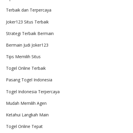
Terbaik dan Terpercaya
Joker123 Situs Terbaik
Strategi Terbaik Bermain
Bermain Judi Joker123
Tips Memilih Situs
Togel Online Terbaik
Pasang Togel Indonesia
Togel Indonesia Terpercaya
Mudah Memilih Agen
Ketahui Langkah Main
Togel Online Tepat