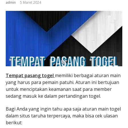
admin
5 Maret 2024
Tempat pasang togel
memiliki berbagai aturan main
yang harus para pemain patuhi. Aturan ini bertujuan
untuk menciptakan keamanan saat para member
sedang masuk ke dalam pertandingan togel.
Bagi Anda yang ingin tahu apa saja aturan main togel
dalam situs taruha terpercaya, maka bisa cek ulasan
berikut: