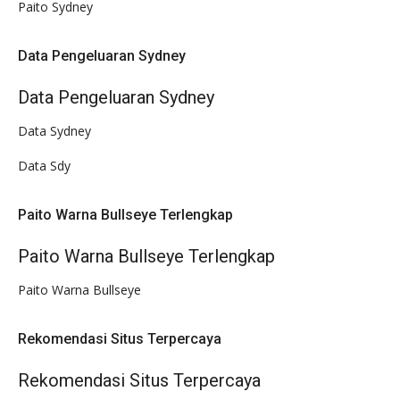
Paito Sydney
Data Pengeluaran Sydney
Data Pengeluaran Sydney
Data Sydney
Data Sdy
Paito Warna Bullseye Terlengkap
Paito Warna Bullseye Terlengkap
Paito Warna Bullseye
Rekomendasi Situs Terpercaya
Rekomendasi Situs Terpercaya