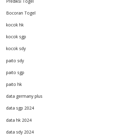
Prediksi Togel
Bocoran Togel
kocok hk
kocok sgp
kocok sdy
paito sdy
paito sgp
paito hk
data germany plus
data sgp 2024
data hk 2024
data sdy 2024