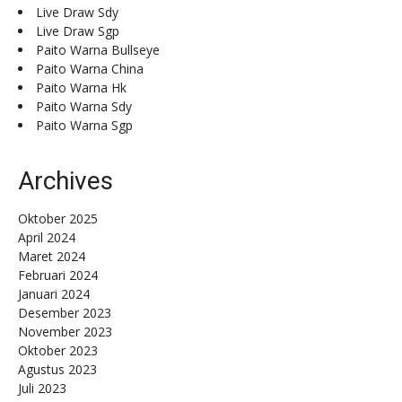
Live Draw Sdy
Live Draw Sgp
Paito Warna Bullseye
Paito Warna China
Paito Warna Hk
Paito Warna Sdy
Paito Warna Sgp
Archives
Oktober 2025
April 2024
Maret 2024
Februari 2024
Januari 2024
Desember 2023
November 2023
Oktober 2023
Agustus 2023
Juli 2023