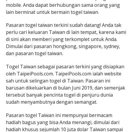
mobile. Anda dapat berhubungan sama orang yang
lain berminat untuk bermain togel taiwan.
Pasaran togel taiwan terkini sudah datang! Anda tak
perlu cari keluaran Taiwan di lain tempat, karena kami
di sini akan memberi yang terkomplet untuk Anda.
Dimulai dari pasaran hongkong, singapore, sydney,
dan pasaran togel taiwan.
Togel Taiwan sebagai pasaran terkini yang disiapkan
oleh TaipeiPools.com. TaipeiPools.com ialah website
sah untuk selingan togel di Taiwan. Pasaran ini
barusan dikeluarkan di bulan Juni 2019, dan semenjak
tersebut banyak pencinta togel di penjuru dunia
sudah menyambutnya dengan semangat.
Pasaran togel Taiwan ini mempunyai bermacam
hadiah bagus yang bisa Anda menangi, dimulai dari
hadiah khusus sejumlah 10 juta dolar Taiwan sampai