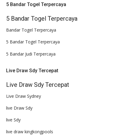
5 Bandar Togel Terpercaya
5 Bandar Togel Terpercaya
Bandar Togel Terpercaya
5 Bandar Togel Terpercaya
5 Bandar Judi Terpercaya
Live Draw Sdy Tercepat
Live Draw Sdy Tercepat
Live Draw Sydney
live Draw Sdy
live Sdy
live draw kingkongpools