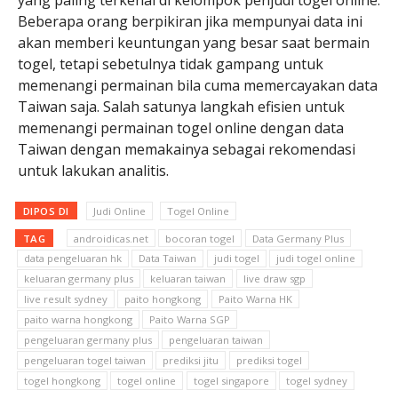
Beberapa orang berpikiran jika mempunyai data ini
akan memberi keuntungan yang besar saat bermain
togel, tetapi sebetulnya tidak gampang untuk
memenangi permainan bila cuma memercayakan data
Taiwan saja. Salah satunya langkah efisien untuk
memenangi permainan togel online dengan data
Taiwan dengan memakainya sebagai rekomendasi
untuk lakukan analitis.
DIPOS DI
Judi Online
Togel Online
TAG
androidicas.net
bocoran togel
Data Germany Plus
data pengeluaran hk
Data Taiwan
judi togel
judi togel online
keluaran germany plus
keluaran taiwan
live draw sgp
live result sydney
paito hongkong
Paito Warna HK
paito warna hongkong
Paito Warna SGP
pengeluaran germany plus
pengeluaran taiwan
pengeluaran togel taiwan
prediksi jitu
prediksi togel
togel hongkong
togel online
togel singapore
togel sydney