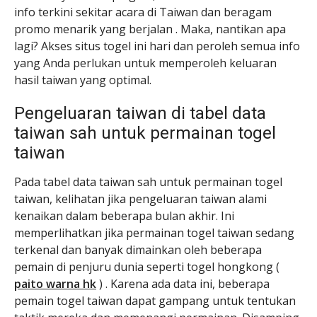
info terkini sekitar acara di Taiwan dan beragam
promo menarik yang berjalan . Maka, nantikan apa
lagi? Akses situs togel ini hari dan peroleh semua info
yang Anda perlukan untuk memperoleh keluaran
hasil taiwan yang optimal.
Pengeluaran taiwan di tabel data
taiwan sah untuk permainan togel
taiwan
Pada tabel data taiwan sah untuk permainan togel
taiwan, kelihatan jika pengeluaran taiwan alami
kenaikan dalam beberapa bulan akhir. Ini
memperlihatkan jika permainan togel taiwan sedang
terkenal dan banyak dimainkan oleh beberapa
pemain di penjuru dunia seperti togel hongkong (
paito warna hk
) . Karena ada data ini, beberapa
pemain togel taiwan dapat gampang untuk tentukan