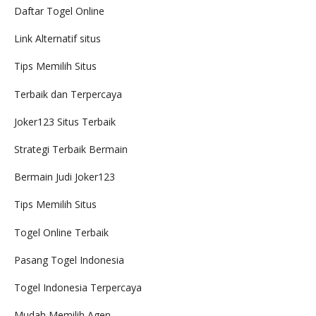
Daftar Togel Online
Link Alternatif situs
Tips Memilih Situs
Terbaik dan Terpercaya
Joker123 Situs Terbaik
Strategi Terbaik Bermain
Bermain Judi Joker123
Tips Memilih Situs
Togel Online Terbaik
Pasang Togel Indonesia
Togel Indonesia Terpercaya
Mudah Memilih Agen