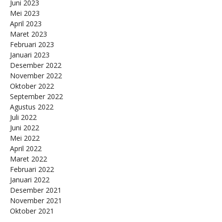
Juni 2023
Mei 2023
April 2023
Maret 2023
Februari 2023
Januari 2023
Desember 2022
November 2022
Oktober 2022
September 2022
Agustus 2022
Juli 2022
Juni 2022
Mei 2022
April 2022
Maret 2022
Februari 2022
Januari 2022
Desember 2021
November 2021
Oktober 2021