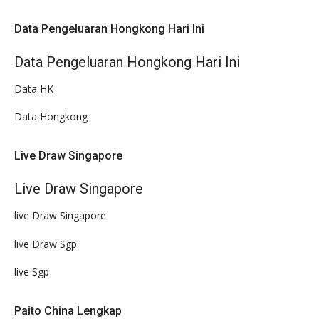
Data Pengeluaran Hongkong Hari Ini
Data Pengeluaran Hongkong Hari Ini
Data HK
Data Hongkong
Live Draw Singapore
Live Draw Singapore
live Draw Singapore
live Draw Sgp
live Sgp
Paito China Lengkap