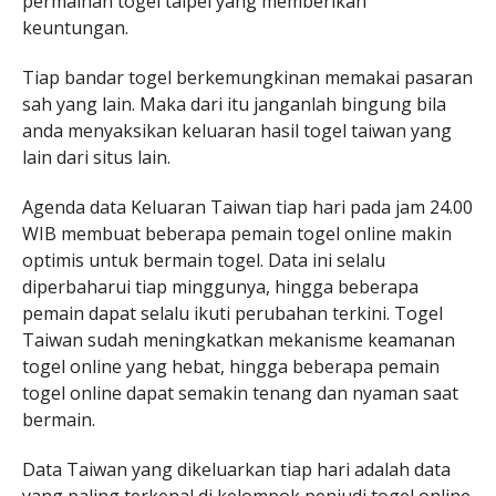
permainan togel taipei yang memberikan
keuntungan.
Tiap bandar togel berkemungkinan memakai pasaran
sah yang lain. Maka dari itu janganlah bingung bila
anda menyaksikan keluaran hasil togel taiwan yang
lain dari situs lain.
Agenda data Keluaran Taiwan tiap hari pada jam 24.00
WIB membuat beberapa pemain togel online makin
optimis untuk bermain togel. Data ini selalu
diperbaharui tiap minggunya, hingga beberapa
pemain dapat selalu ikuti perubahan terkini. Togel
Taiwan sudah meningkatkan mekanisme keamanan
togel online yang hebat, hingga beberapa pemain
togel online dapat semakin tenang dan nyaman saat
bermain.
Data Taiwan yang dikeluarkan tiap hari adalah data
yang paling terkenal di kelompok penjudi togel online.