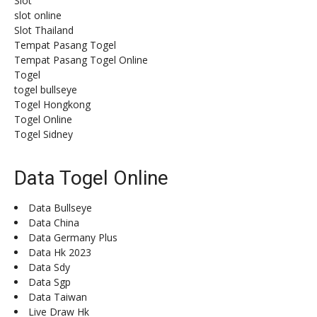
Slot
slot online
Slot Thailand
Tempat Pasang Togel
Tempat Pasang Togel Online
Togel
togel bullseye
Togel Hongkong
Togel Online
Togel Sidney
Data Togel Online
Data Bullseye
Data China
Data Germany Plus
Data Hk 2023
Data Sdy
Data Sgp
Data Taiwan
Live Draw Hk