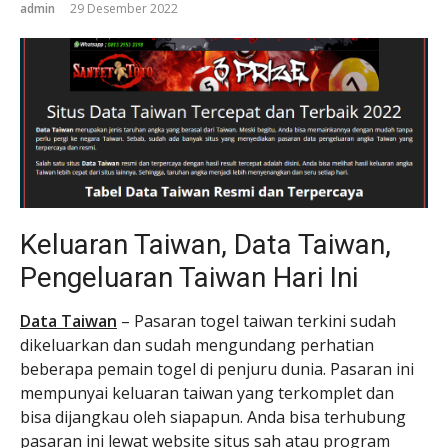
admin
29 Desember 2022
Keluaran Taiwan, Data Taiwan,
Pengeluaran Taiwan Hari Ini
Data Taiwan
– Pasaran togel taiwan terkini sudah
dikeluarkan dan sudah mengundang perhatian
beberapa pemain togel di penjuru dunia. Pasaran ini
mempunyai keluaran taiwan yang terkomplet dan
bisa dijangkau oleh siapapun. Anda bisa terhubung
pasaran ini lewat website situs sah atau program