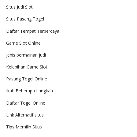
Situs Judi Slot
Situs Pasang Togel
Daftar Tempat Terpercaya
Game Slot Online
Jenis permainan judi
Kelebihan Game Slot
Pasang Togel Online
Ikuti Beberapa Langkah
Daftar Togel Online
Link Alternatif situs
Tips Memilih Situs