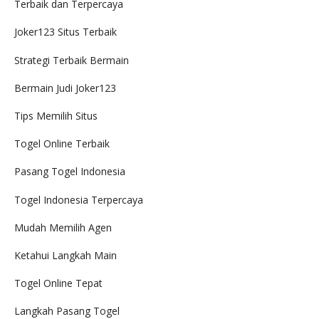
Terbaik dan Terpercaya
Joker123 Situs Terbaik
Strategi Terbaik Bermain
Bermain Judi Joker123
Tips Memilih Situs
Togel Online Terbaik
Pasang Togel Indonesia
Togel Indonesia Terpercaya
Mudah Memilih Agen
Ketahui Langkah Main
Togel Online Tepat
Langkah Pasang Togel