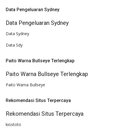
Data Pengeluaran Sydney
Data Pengeluaran Sydney
Data Sydney
Data Sdy
Paito Warna Bullseye Terlengkap
Paito Warna Bullseye Terlengkap
Paito Warna Bullseye
Rekomendasi Situs Terpercaya
Rekomendasi Situs Terpercaya
kiostoto