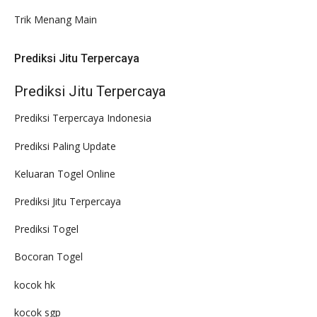
Trik Menang Main
Prediksi Jitu Terpercaya
Prediksi Jitu Terpercaya
Prediksi Terpercaya Indonesia
Prediksi Paling Update
Keluaran Togel Online
Prediksi Jitu Terpercaya
Prediksi Togel
Bocoran Togel
kocok hk
kocok sgp