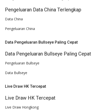
Pengeluaran Data China Terlengkap
Data China
Pengeluaran China
Data Pengeluaran Bullseye Paling Cepat
Data Pengeluaran Bullseye Paling Cepat
Pengeluaran Bullseye
Data Bullseye
Live Draw HK Tercepat
Live Draw HK Tercepat
Live Draw Hongkong